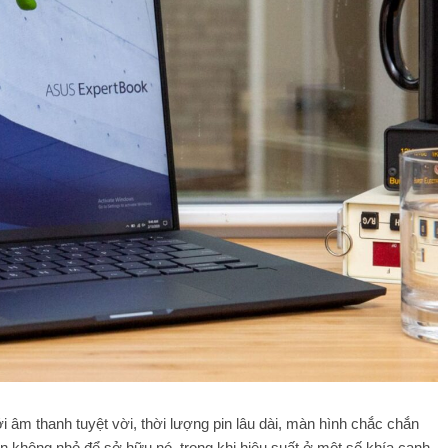
âm thanh tuyệt vời, thời lượng pin lâu dài, màn hình chắc chắn
n không nhỏ để sở hữu nó, trong khi hiệu suất ở một số khía cạnh