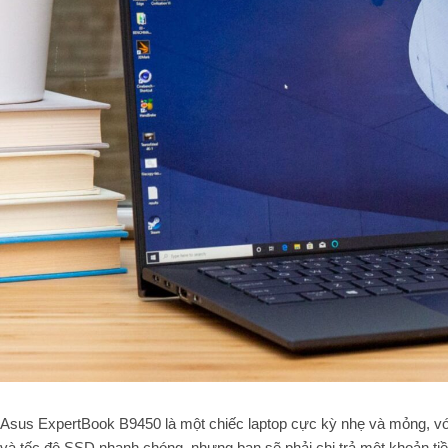
Asus ExpertBook B9450 là một chiếc laptop cực kỳ nhẹ và mỏng, với 
và tốc độ SSD nhanh chóng, nhưng bạn sẽ phải chi trả một khoản tiề