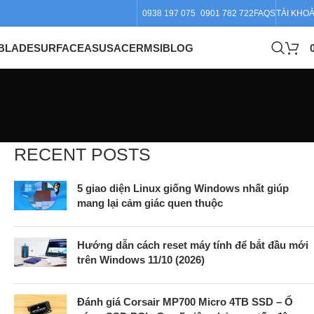
0938 197 075
0901 782 722
FAQS
TÀI KHO
BLADE
SURFACE
ASUS
ACER
MSI
BLOG
RECENT POSTS
5 giao diện Linux giống Windows nhất giúp
mang lại cảm giác quen thuộc
Hướng dẫn cách reset máy tính để bắt đầu mới
trên Windows 11/10 (2026)
Đánh giá Corsair MP700 Micro 4TB SSD – Ổ