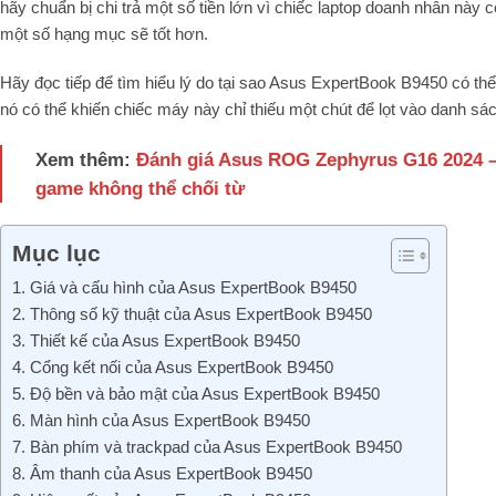
hãy chuẩn bị chi trả một số tiền lớn vì chiếc laptop doanh nhân này 
một số hạng mục sẽ tốt hơn.
Hãy đọc tiếp để tìm hiểu lý do tại sao Asus ExpertBook B9450 có th
nó có thể khiến chiếc máy này chỉ thiếu một chút để lọt vào danh sá
Xem thêm:
Đánh giá Asus ROG Zephyrus G16 2024 – T
game không thể chối từ
Mục lục
1. Giá và cấu hình của Asus ExpertBook B9450
2. Thông số kỹ thuật của Asus ExpertBook B9450
3. Thiết kế của Asus ExpertBook B9450
4. Cổng kết nối của Asus ExpertBook B9450
5. Độ bền và bảo mật của Asus ExpertBook B9450
6. Màn hình của Asus ExpertBook B9450
7. Bàn phím và trackpad của Asus ExpertBook B9450
8. Âm thanh của Asus ExpertBook B9450