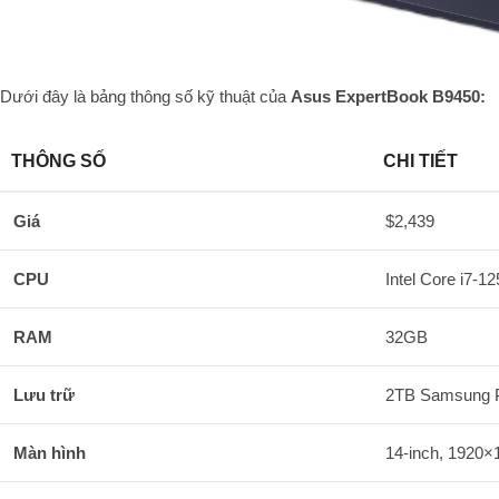
Dưới đây là bảng thông số kỹ thuật của
Asus ExpertBook B9450:
THÔNG SỐ
CHI TIẾT
Giá
$2,439
CPU
Intel Core i7-1
RAM
32GB
Lưu trữ
2TB Samsung 
Màn hình
14-inch, 1920×