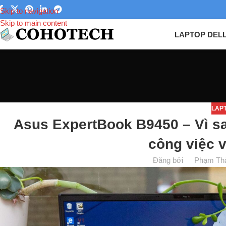
Skip to navigation
Skip to main content
LAPTOP DEL
LAP
Asus ExpertBook B9450 – Vì sa
công việc 
Đăng bởi
Phạm Th