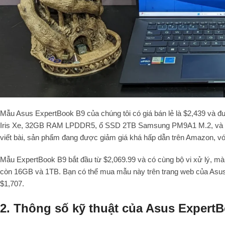
Mẫu Asus ExpertBook B9 của chúng tôi có giá bán lẻ là $2,439 và được
Iris Xe, 32GB RAM LPDDR5, ổ SSD 2TB Samsung PM9A1 M.2, và màn 
viết bài, sản phẩm đang được giảm giá khá hấp dẫn trên Amazon, với
Mẫu ExpertBook B9 bắt đầu từ $2,069.99 và có cùng bộ vi xử lý, 
còn 16GB và 1TB. Bạn có thể mua mẫu này trên trang web của Asus
$1,707.
2. Thông số kỹ thuật của Asus Expert