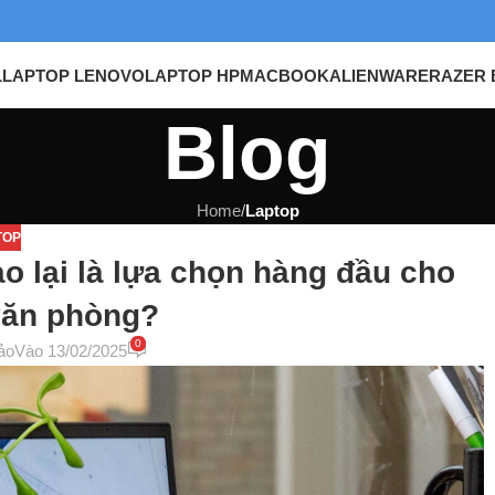
L
LAPTOP LENOVO
LAPTOP HP
MACBOOK
ALIENWARE
RAZER 
Blog
Home
/
Laptop
TOP
o lại là lựa chọn hàng đầu cho
văn phòng?
0
ảo
Vào 13/02/2025