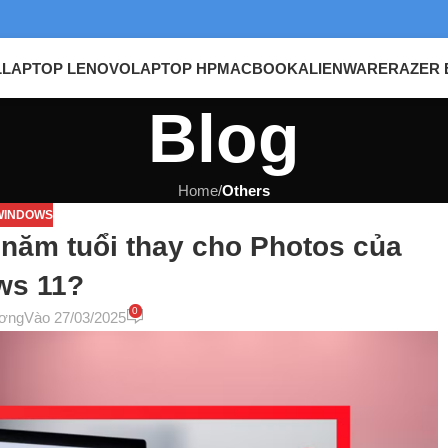
L
LAPTOP LENOVO
LAPTOP HP
MACBOOK
ALIENWARE
RAZER 
Blog
Home
/
Others
WINDOWS
 năm tuổi thay cho Photos của
ws 11?
0
ơng
Vào 27/03/2025