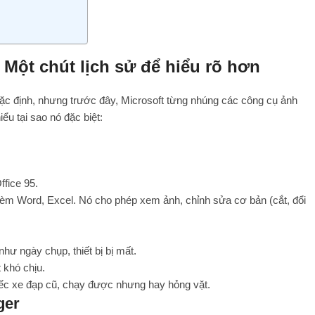
? Một chút lịch sử để hiểu rõ hơn
c định, nhưng trước đây, Microsoft từng nhúng các công cụ ảnh
ểu tại sao nó đặc biệt:
ffice 95.
i kèm Word, Excel. Nó cho phép xem ảnh, chỉnh sửa cơ bản (cắt, đổi
ư ngày chụp, thiết bị bị mất.
 khó chịu.
ếc xe đạp cũ, chạy được nhưng hay hỏng vặt.
ger