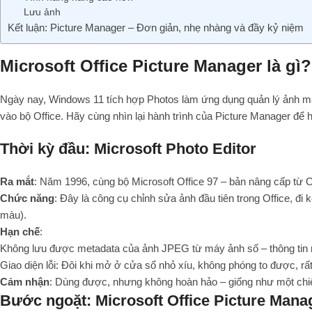
Lưu ảnh
Kết luận: Picture Manager – Đơn giản, nhẹ nhàng và đầy kỷ niệm
Microsoft Office Picture Manager là gì
Ngày nay, Windows 11 tích hợp Photos làm ứng dụng quản lý ảnh mặ
vào bộ Office. Hãy cùng nhìn lại hành trình của Picture Manager để hi
Thời kỳ đầu: Microsoft Photo Editor
Ra mắt
: Năm 1996, cùng bộ Microsoft Office 97 – bản nâng cấp từ O
Chức năng
: Đây là công cụ chỉnh sửa ảnh đầu tiên trong Office, đ
màu).
Hạn chế
:
Không lưu được metadata của ảnh JPEG từ máy ảnh số – thông tin nh
Giao diện lỗi: Đôi khi mở ở cửa sổ nhỏ xíu, không phóng to được, rất
Cảm nhận
: Dùng được, nhưng không hoàn hảo – giống như một chi
Bước ngoặt: Microsoft Office Picture Mana