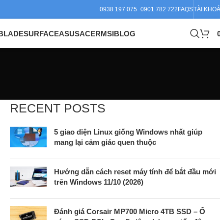
0938 197 075
0901 782 722
FAQS
TÀI KHO
BLADE
SURFACE
ASUS
ACER
MSI
BLOG
RECENT POSTS
5 giao diện Linux giống Windows nhất giúp
mang lại cảm giác quen thuộc
Hướng dẫn cách reset máy tính để bắt đầu mới
trên Windows 11/10 (2026)
Đánh giá Corsair MP700 Micro 4TB SSD – Ổ