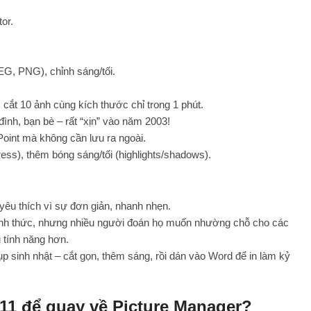
or.
PEG, PNG), chỉnh sáng/tối.
, cắt 10 ảnh cùng kích thước chỉ trong 1 phút.
 đình, bạn bè – rất “xịn” vào năm 2003!
Point mà không cần lưu ra ngoài.
ess), thêm bóng sáng/tối (highlights/shadows).
yêu thích vì sự đơn giản, nhanh nhẹn.
chính thức, nhưng nhiều người đoán họ muốn nhường chỗ cho các
 tính năng hơn.
p sinh nhật – cắt gọn, thêm sáng, rồi dán vào Word để in làm kỷ
11 để quay về Picture Manager?