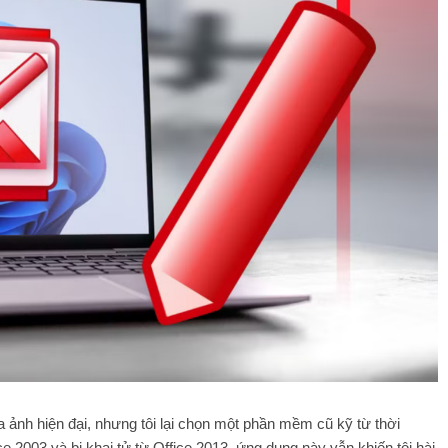
ảnh hiện đại, nhưng tôi lại chọn một phần mềm cũ kỹ từ thời
e 2003 và bị khai tử từ Office 2013, ứng dụng này vẫn khiến tôi hài