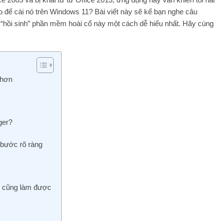
o để cài nó trên Windows 11? Bài viết này sẽ kể bạn nghe câu
h “hồi sinh” phần mềm hoài cổ này một cách dễ hiểu nhất. Hãy cùng
 hơn
ger?
 bước rõ ràng
i cũng làm được