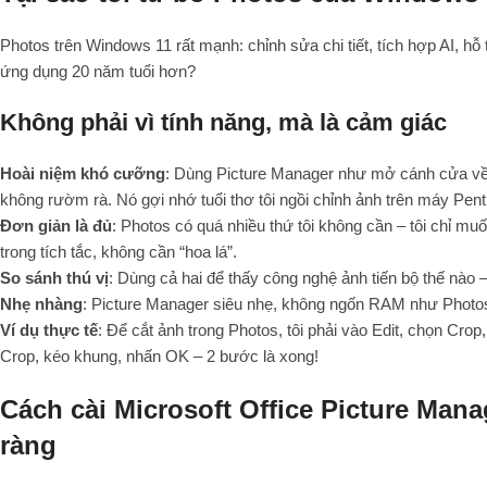
Photos trên Windows 11 rất mạnh: chỉnh sửa chi tiết, tích hợp AI, hỗ
ứng dụng 20 năm tuổi hơn?
Không phải vì tính năng, mà là cảm giác
Hoài niệm khó cưỡng
: Dùng Picture Manager như mở cánh cửa về 
không rườm rà. Nó gợi nhớ tuổi thơ tôi ngồi chỉnh ảnh trên máy Pent
Đơn giản là đủ
: Photos có quá nhiều thứ tôi không cần – tôi chỉ m
trong tích tắc, không cần “hoa lá”.
So sánh thú vị
: Dùng cả hai để thấy công nghệ ảnh tiến bộ thế nào
Nhẹ nhàng
: Picture Manager siêu nhẹ, không ngốn RAM như Photos
Ví dụ thực tế
: Để cắt ảnh trong Photos, tôi phải vào Edit, chọn Cr
Crop, kéo khung, nhấn OK – 2 bước là xong!
Cách cài Microsoft Office Picture Man
ràng