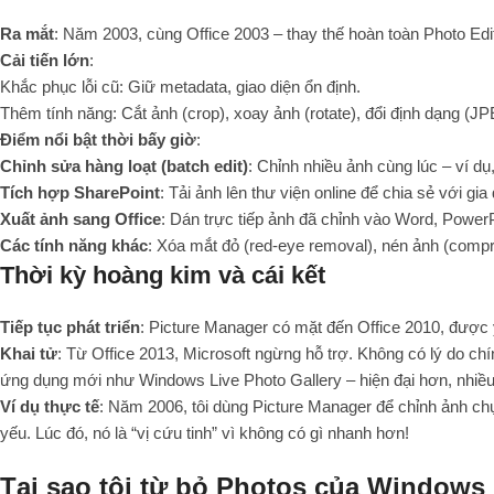
Ra mắt
: Năm 2003, cùng Office 2003 – thay thế hoàn toàn Photo Edit
Cải tiến lớn
:
Khắc phục lỗi cũ: Giữ metadata, giao diện ổn định.
Thêm tính năng: Cắt ảnh (crop), xoay ảnh (rotate), đổi định dạng (J
Điểm nổi bật thời bấy giờ
:
Chỉnh sửa hàng loạt (batch edit)
: Chỉnh nhiều ảnh cùng lúc – ví dụ
Tích hợp SharePoint
: Tải ảnh lên thư viện online để chia sẻ với gia
Xuất ảnh sang Office
: Dán trực tiếp ảnh đã chỉnh vào Word, Power
Các tính năng khác
: Xóa mắt đỏ (red-eye removal), nén ảnh (compr
Thời kỳ hoàng kim và cái kết
Tiếp tục phát triển
: Picture Manager có mặt đến Office 2010, được 
Khai tử
: Từ Office 2013, Microsoft ngừng hỗ trợ. Không có lý do 
ứng dụng mới như Windows Live Photo Gallery – hiện đại hơn, nhiều
Ví dụ thực tế
: Năm 2006, tôi dùng Picture Manager để chỉnh ảnh chụ
yếu. Lúc đó, nó là “vị cứu tinh” vì không có gì nhanh hơn!
Tại sao tôi từ bỏ Photos của Windows 