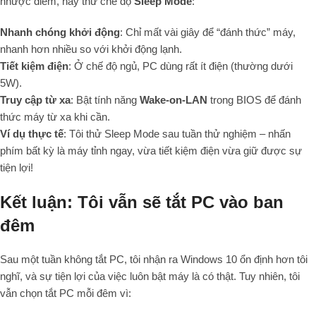
nhược điểm, hãy thử chế độ
Sleep Mode
:
Nhanh chóng khởi động
: Chỉ mất vài giây để “đánh thức” máy,
nhanh hơn nhiều so với khởi động lạnh.
Tiết kiệm điện
: Ở chế độ ngủ, PC dùng rất ít điện (thường dưới
5W).
Truy cập từ xa
: Bật tính năng
Wake-on-LAN
trong BIOS để đánh
thức máy từ xa khi cần.
Ví dụ thực tế
: Tôi thử Sleep Mode sau tuần thử nghiệm – nhấn
phím bất kỳ là máy tỉnh ngay, vừa tiết kiệm điện vừa giữ được sự
tiện lợi!
Kết luận: Tôi vẫn sẽ tắt PC vào ban
đêm
Sau một tuần không tắt PC, tôi nhận ra Windows 10 ổn định hơn tôi
nghĩ, và sự tiện lợi của việc luôn bật máy là có thật. Tuy nhiên, tôi
vẫn chọn tắt PC mỗi đêm vì: