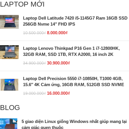
LAPTOP MỚI
Laptop Dell Latitude 7420 i5-1145G7 Ram 16GB SSD
256GB Nvme 14″ FHD IPS
8.000.000
₫
10.500.000
₫
Laptop Lenovo Thinkpad P16 Gen 1 i7-12800HK,
32GB RAM, SSD 1TB, RTX A2000, 16 inch 2K
30.900.000
₫
34.900.000
₫
Laptop Dell Precision 5550 i7-10850H, T1000 4GB,
15.6″ 4K Cảm ứng, 16GB RAM, 512GB SSD NVME
16.000.000
₫
19.000.000
₫
BLOG
5 giao diện Linux giống Windows nhất giúp mang lại
cảm giác quen thuộc