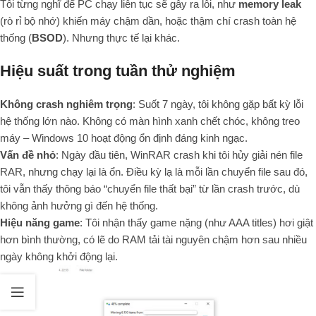
Tôi từng nghĩ để PC chạy liên tục sẽ gây ra lỗi, như
memory leak
(rò rỉ bộ nhớ) khiến máy chậm dần, hoặc thậm chí crash toàn hệ
thống (
BSOD
). Nhưng thực tế lại khác.
Hiệu suất trong tuần thử nghiệm
Không crash nghiêm trọng
: Suốt 7 ngày, tôi không gặp bất kỳ lỗi
hệ thống lớn nào. Không có màn hình xanh chết chóc, không treo
máy – Windows 10 hoạt động ổn định đáng kinh ngạc.
Vấn đề nhỏ
: Ngày đầu tiên, WinRAR crash khi tôi hủy giải nén file
RAR, nhưng chạy lại là ổn. Điều kỳ lạ là mỗi lần chuyển file sau đó,
tôi vẫn thấy thông báo “chuyển file thất bại” từ lần crash trước, dù
không ảnh hưởng gì đến hệ thống.
Hiệu năng game
: Tôi nhận thấy game nặng (như AAA titles) hơi giật
hơn bình thường, có lẽ do RAM tải tài nguyên chậm hơn sau nhiều
ngày không khởi động lại.