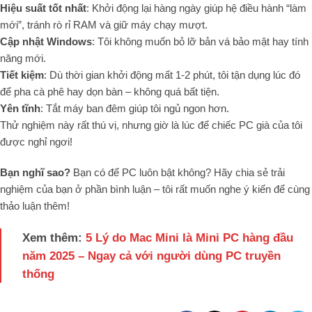
Hiệu suất tốt nhất
: Khởi động lại hàng ngày giúp hệ điều hành “làm
mới”, tránh rò rỉ RAM và giữ máy chạy mượt.
Cập nhật Windows
: Tôi không muốn bỏ lỡ bản vá bảo mật hay tính
năng mới.
Tiết kiệm
: Dù thời gian khởi động mất 1-2 phút, tôi tận dụng lúc đó
để pha cà phê hay dọn bàn – không quá bất tiện.
Yên tĩnh
: Tắt máy ban đêm giúp tôi ngủ ngon hơn.
Thử nghiệm này rất thú vị, nhưng giờ là lúc để chiếc PC già của tôi
được nghỉ ngơi!
Bạn nghĩ sao?
Bạn có để PC luôn bật không? Hãy chia sẻ trải
nghiệm của bạn ở phần bình luận – tôi rất muốn nghe ý kiến để cùng
thảo luận thêm!
Xem thêm:
5 Lý do Mac Mini là Mini PC hàng đầu
năm 2025 – Ngay cả với người dùng PC truyền
thống