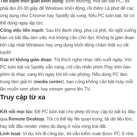
Tiết kiệm thời gian khởi động
: Bình thường, mỗi lần bật PC, tôi
phải đợi 20-30 giây để Windows khởi động, rồi thêm cả phút để các
ứng dụng như Chrome hay Spotify tải xong. Nếu PC luôn bật, tôi có
thể dùng ngay lập tức.
Công việc liền mạch
: Sau khi đánh răng, pha cà phê, tôi ngồi xuống
bàn và bắt đầu làm việc mà không cần chờ đợi. Không bị gián đoạn
bởi cập nhật Windows hay ứng dụng khởi động chậm thật sự rất
tuyệt!
Giải trí không gián đoạn
: Tôi thích nghe nhạc nền suốt ngày. Với
PC luôn bật và Spotify sẵn sàng, chỉ cần nhấn phím Play trên bàn
phím là nhạc vang lên ngay khi tôi vào phòng. Nếu dùng PC làm
trung tâm giải trí (
media center
), bạn cũng không cần bật máy mỗi
lần muốn xem phim hay stream game lên TV.
Truy cập từ xa
Kết nối mọi lúc
: Để PC luôn bật cho phép tôi truy cập từ bất kỳ đâu
qua
Remote Desktop
. Tôi có thể lấy file quan trọng, tải dữ liệu lớn,
hay bắt đầu render video dù đang ở nửa vòng trái đất.
Linh hoạt
: Ví dụ, khi đi công tác, tôi vẫn kiểm soát được PC ở nhà