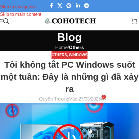
Skip to navigation
Skip to main content
Blog
Home
/
Others
OTHERS
,
WINDOWS
Tôi không tắt PC Windows suốt
một tuần: Đây là những gì đã xảy
ra
0
Quyên Trương
Vào 27/03/2025