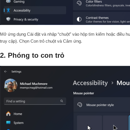
Mở ứng dụng Cài đặt và nhập “chuột” vào hộp tìm kiếm hoặc điều h
truy cập). Chọn Con trỏ chuột và Cảm ứng.
2. Phóng to con trỏ