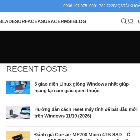
0938 197 075
0901 782 722
FAQS
TÀI KHO
BLADE
SURFACE
ASUS
ACER
MSI
BLOG
RECENT POSTS
5 giao diện Linux giống Windows nhất giúp
mang lại cảm giác quen thuộc
Hướng dẫn cách reset máy tính để bắt đầu mới
trên Windows 11/10 (2026)
Đánh giá Corsair MP700 Micro 4TB SSD – Ổ