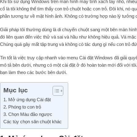
Khi tôi sử dụng Windows trên màn hình máy tính xách tay nhỏ, nhiều 
cố là tôi không thể tìm thấy con trỏ chuột hoặc con trỏ. Đôi khi, nó 
phần tương tự về mặt hình ảnh. Không có trường hợp nào lý tưởng c
Giải pháp tôi thường dùng là di chuyển chuột sang một bên màn hình
đó liên quan đến việc thử và sai và hầu như không hiệu quả. Và mặc
Chúng quá gây mất tập trung và không có tác dụng gì nếu con trỏ đ
Tin tốt là việc truy cập nhanh vào menu Cài đặt Windows đã giải quyế
mô tả bên dưới, nhưng có một cài đặt ở đó hoàn toàn mới đối với tô
bạn làm theo các bước bên dưới.
Mục lục
1. Mở ứng dụng Cài đặt
2. Phóng to con trỏ
3. Chọn Màu đảo ngược
Các tùy chọn săn chuột khác