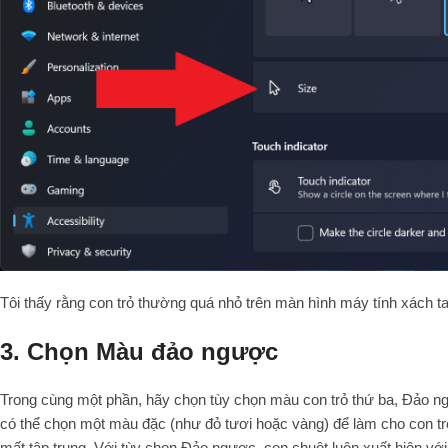
Tôi thấy rằng con trỏ thường quá nhỏ trên màn hình máy tính xách tay
3. Chọn Màu đảo ngược
Trong cùng một phần, hãy chọn tùy chọn màu con trỏ thứ ba, Đảo ngư
có thể chọn một màu đặc (như đỏ tươi hoặc vàng) để làm cho con trỏ
mất tập trung. Với tùy chọn Đảo ngược, con chuột luôn xuất hiện vớ