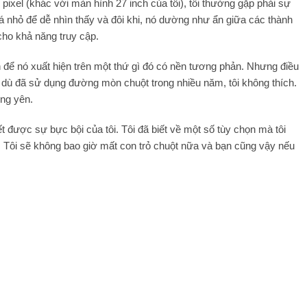
pixel (khác với màn hình 27 inch của tôi), tôi thường gặp phải sự
quá nhỏ để dễ nhìn thấy và đôi khi, nó dường như ẩn giữa các thành
ho khả năng truy cập.
 để nó xuất hiện trên một thứ gì đó có nền tương phản. Nhưng điều
 dù đã sử dụng đường mòn chuột trong nhiều năm, tôi không thích.
ứng yên.
t được sự bực bội của tôi. Tôi đã biết về một số tùy chọn mà tôi
i. Tôi sẽ không bao giờ mất con trỏ chuột nữa và bạn cũng vậy nếu