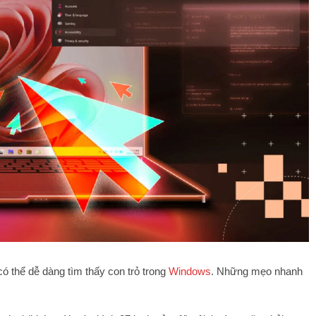
có thể dễ dàng tìm thấy con trỏ trong
Windows
. Những mẹo nhanh