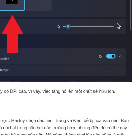
 có DPI cao, vì vậy, việc tăng nó lên một chút sẽ hữu ích.
ợc. Hai tùy chọn đầu tiên, Trắng và Đen, dễ bị hòa vào nền. Bạn
 nổi bật trong hầu hết các trường hợp, nhưng điều đó có thể gây
i màu bổ sung của nền. Nó cũng không phải lúc nào cũng là một