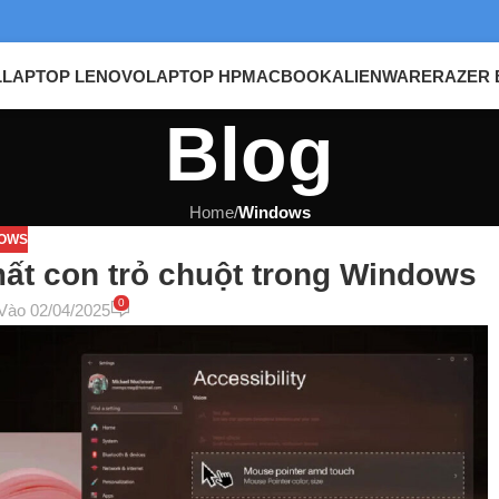
L
LAPTOP LENOVO
LAPTOP HP
MACBOOK
ALIENWARE
RAZER 
Blog
Home
/
Windows
OWS
ất con trỏ chuột trong Windows
0
Vào 02/04/2025