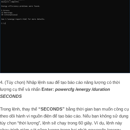
4. (Tùy chọn) Nhập lệnh sau để tạo báo cáo năng lượng có thời
lượng cụ thể và nhấn
Enter:
powercfg /energy /duration
SECONDS
Trong lệnh, thay thế
“SECONDS”
bằng thời gian bạn muốn công cụ
theo dõi hành vi nguồn điện để tạo báo cáo. Nếu bạn không sử dụng
tùy chọn “thời lượng”, lệnh sẽ chạy trong 60 giây. Ví dụ, lệnh này
chạy trình giám sát năng lượng trong hai phút: powercfg /energy