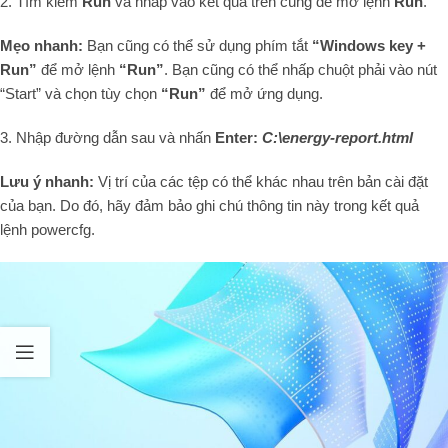
2. Tìm kiếm
Run
và nhấp vào kết quả trên cùng để mở lệnh
Run
.
Mẹo nhanh:
Bạn cũng có thể sử dụng phím tắt
“Windows key +
Run”
để mở lệnh
“Run”
. Bạn cũng có thể nhấp chuột phải vào nút
“Start” và chọn tùy chọn
“Run”
để mở ứng dụng.
3. Nhập đường dẫn sau và nhấn
Enter:
C:\energy-report.html
Lưu ý nhanh:
Vị trí của các tệp có thể khác nhau trên bản cài đặt
của bạn. Do đó, hãy đảm bảo ghi chú thông tin này trong kết quả
lệnh powercfg.