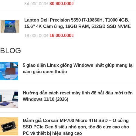
30.900.000
₫
34.900.000
₫
Laptop Dell Precision 5550 i7-10850H, T1000 4GB,
15.6″ 4K Cảm ứng, 16GB RAM, 512GB SSD NVME
16.000.000
₫
19.000.000
₫
BLOG
5 giao diện Linux giống Windows nhất giúp mang lại
cảm giác quen thuộc
Hướng dẫn cách reset máy tính để bắt đầu mới trên
Windows 11/10 (2026)
Đánh giá Corsair MP700 Micro 4TB SSD – Ổ cứng
SSD PCIe Gen 5 siêu nhỏ gọn, tốc độ cực cao cho
PC và thiết bị hiệu năng cao