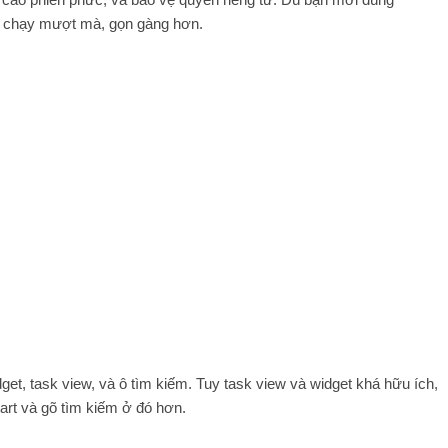
y chạy mượt mà, gọn gàng hơn.
, task view, và ô tìm kiếm. Tuy task view và widget khá hữu ích,
art và gõ tìm kiếm ở đó hơn.