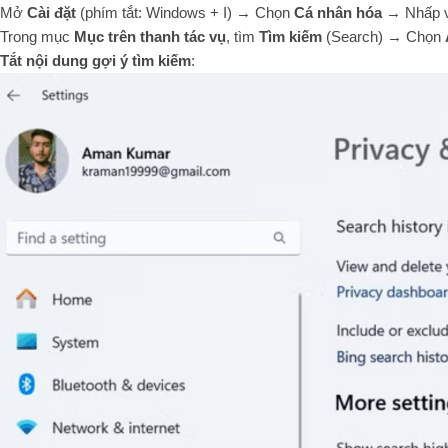
Mở
Cài đặt
(phím tắt: Windows + I) → Chọn
Cá nhân hóa
→ Nhấp 
Trong mục
Mục trên thanh tác vụ
, tìm
Tìm kiếm
(Search) → Chọn
Tắt nội dung gợi ý tìm kiếm
: