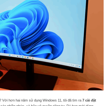
 Với hơn hai năm sử dụng Windows 11, tôi đã tìm ra
7 cài đặt
g cáo phiền phức, và bảo vệ quyền riêng tư. Dù bạn mới dùng