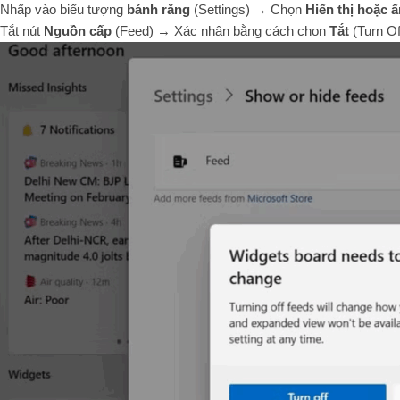
Nhấp vào biểu tượng
bánh răng
(Settings) → Chọn
Hiển thị hoặc 
Tắt nút
Nguồn cấp
(Feed) → Xác nhận bằng cách chọn
Tắt
(Turn Of