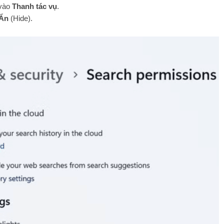
vào
Thanh tác vụ
.
Ẩn
(Hide).