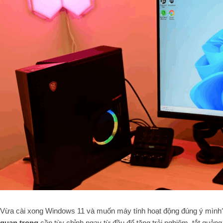
Vừa cài xong Windows 11 và muốn máy tính hoạt động đúng ý mình?
quan trọng
cần tùy chỉnh ngay từ đầu để tăng trải nghiệm, tắt quản