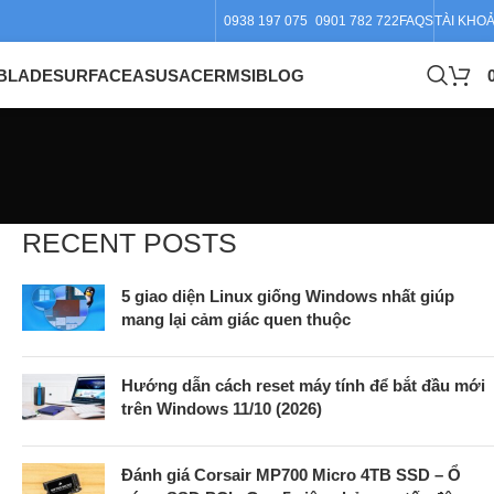
0938 197 075
0901 782 722
FAQS
TÀI KHO
BLADE
SURFACE
ASUS
ACER
MSI
BLOG
RECENT POSTS
5 giao diện Linux giống Windows nhất giúp
mang lại cảm giác quen thuộc
Hướng dẫn cách reset máy tính để bắt đầu mới
trên Windows 11/10 (2026)
Đánh giá Corsair MP700 Micro 4TB SSD – Ổ