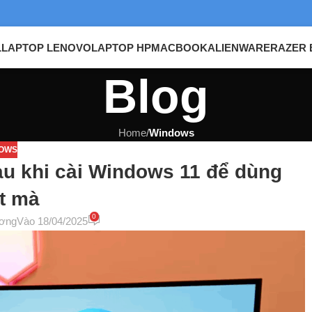
L
LAPTOP LENOVO
LAPTOP HP
MACBOOK
ALIENWARE
RAZER 
Blog
Home
/
Windows
OWS
sau khi cài Windows 11 để dùng
t mà
0
ơng
Vào 18/04/2025