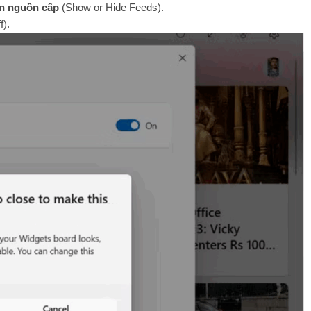
ẩn nguồn cấp
(Show or Hide Feeds).
f).