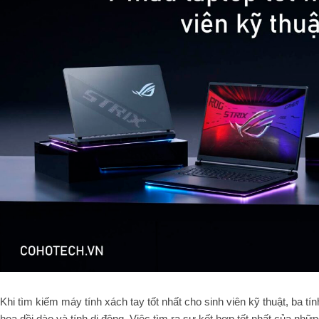
Khi tìm kiếm máy tính xách tay tốt nhất cho sinh viên kỹ thuật, ba t
họa dồi dào và tính di động. Việc tìm ra sự kết hợp tốt nhất của nhữ