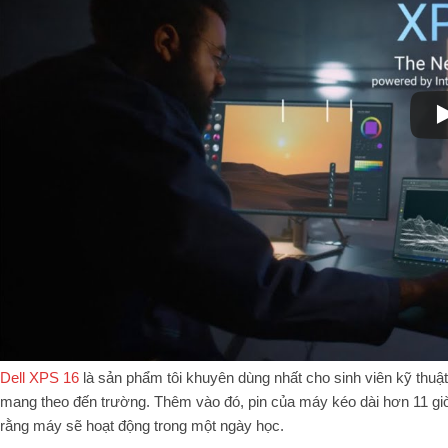
Dell XPS 16
là sản phẩm tôi khuyên dùng nhất cho sinh viên kỹ thuật
mang theo đến trường. Thêm vào đó, pin của máy kéo dài hơn 11 giờ t
rằng máy sẽ hoạt động trong một ngày học.