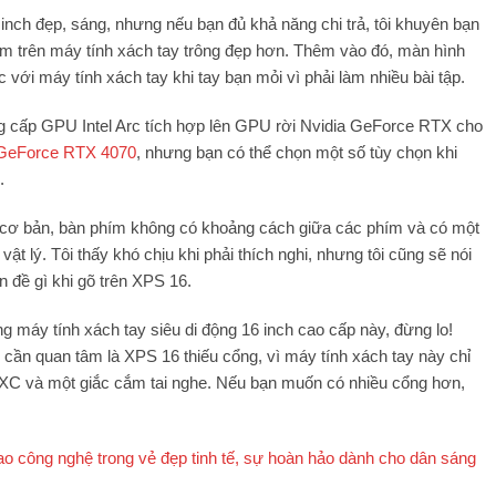
nch đẹp, sáng, nhưng nếu bạn đủ khả năng chi trả, tôi khuyên bạn
 trên máy tính xách tay trông đẹp hơn. Thêm vào đó, màn hình
ới máy tính xách tay khi tay bạn mỏi vì phải làm nhiều bài tập.
ng cấp GPU Intel Arc tích hợp lên GPU rời Nvidia GeForce RTX cho
 GeForce RTX 4070
, nhưng bạn có thể chọn một số tùy chọn khi
.
 về cơ bản, bàn phím không có khoảng cách giữa các phím và có một
 lý. Tôi thấy khó chịu khi phải thích nghi, nhưng tôi cũng sẽ nói
n đề gì khi gõ trên XPS 16.
g máy tính xách tay siêu di động 16 inch cao cấp này, đừng lo!
cần quan tâm là XPS 16 thiếu cổng, vì máy tính xách tay này chỉ
XC và một giắc cắm tai nghe. Nếu bạn muốn có nhiều cổng hơn,
ao công nghệ trong vẻ đẹp tinh tế, sự hoàn hảo dành cho dân sáng