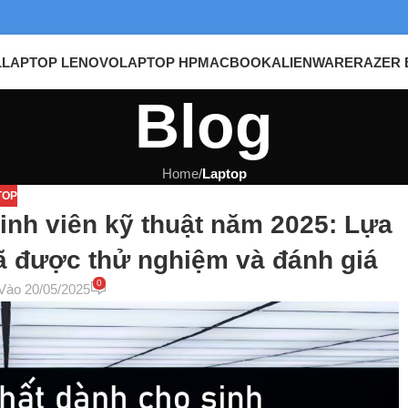
L
LAPTOP LENOVO
LAPTOP HP
MACBOOK
ALIENWARE
RAZER 
Blog
Home
/
Laptop
TOP
sinh viên kỹ thuật năm 2025: Lựa
ã được thử nghiệm và đánh giá
0
Vào 20/05/2025