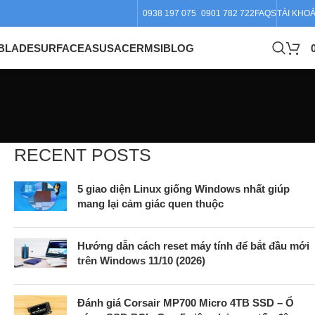
0938 197 075
0901 782 722
FAQS
TÀI KHO
BLADE
SURFACE
ASUS
ACER
MSI
BLOG
RECENT POSTS
5 giao diện Linux giống Windows nhất giúp
mang lại cảm giác quen thuộc
Hướng dẫn cách reset máy tính để bắt đầu mới
trên Windows 11/10 (2026)
Đánh giá Corsair MP700 Micro 4TB SSD – Ổ