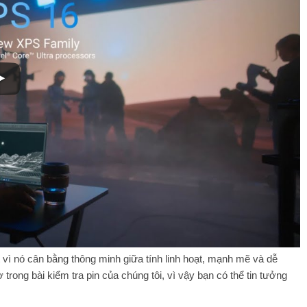
 vì nó cân bằng thông minh giữa tính linh hoạt, mạnh mẽ và dễ
rong bài kiểm tra pin của chúng tôi, vì vậy bạn có thể tin tưởng