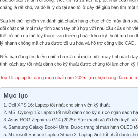
chăng là rất khó, và đó là lý do tại sao tôi ở đây để giúp bạn tìm m
Sau khi thử nghiệm và đánh giá chuẩn hàng chục chiếc máy tính xách
dõi chặt chẽ mọi máy tính xách tay phù hợp với nhu cầu của sinh viê
thể trở nên cụ thể tùy thuộc vào trường hoặc khoa kỹ thuật mà bạn t
lý nhanh chóng mã chưa được tối ưu hóa và hỗ trợ công việc CAD.
Nếu bạn đang tìm kiếm nhiều hơn là chỉ một chiếc máy tính xách ta
tính xách tay tốt nhất dành cho kỹ thuật được chúng tôi lựa chọn kỹ
Top 10 laptop tốt đáng mua nhất năm 2025: lựa chọn hàng đầu cho m
Mục lục
1. Dell XPS 16: Laptop tốt nhất cho sinh viên kỹ thuật
2. MSI Cyborg 15: Laptop tốt nhất dành cho kỹ sư có ngân sách h
3. Asus ROG Zephyrus G14 (2025): Sức mạnh và độ bền tuyệt vờ
4. Samsung Galaxy Book4 Ultra: Được trang bị màn hình OLED tốt
5. Microsoft Surface Laptop Studio 2: Laptop 2in1 tốt nhất dành cho