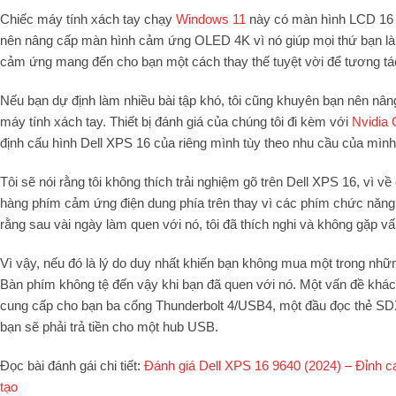
Chiếc máy tính xách tay chạy
Windows 11
này có màn hình LCD 16 i
nên nâng cấp màn hình cảm ứng OLED 4K vì nó giúp mọi thứ bạn làm
cảm ứng mang đến cho bạn một cách thay thế tuyệt vời để tương tác v
Nếu bạn dự định làm nhiều bài tập khó, tôi cũng khuyên bạn nên nâ
máy tính xách tay. Thiết bị đánh giá của chúng tôi đi kèm với
Nvidia
định cấu hình Dell XPS 16 của riêng mình tùy theo nhu cầu của mình
Tôi sẽ nói rằng tôi không thích trải nghiệm gõ trên Dell XPS 16, vì
hàng phím cảm ứng điện dung phía trên thay vì các phím chức năng vật
rằng sau vài ngày làm quen với nó, tôi đã thích nghi và không gặp vấ
Vì vậy, nếu đó là lý do duy nhất khiến bạn không mua một trong nhữn
Bàn phím không tệ đến vậy khi bạn đã quen với nó. Một vấn đề khác 
cung cấp cho bạn ba cổng Thunderbolt 4/USB4, một đầu đọc thẻ SD
bạn sẽ phải trả tiền cho một hub USB.
Đọc bài đánh gái chi tiết:
Đánh giá Dell XPS 16 9640 (2024) – Đỉnh c
tạo