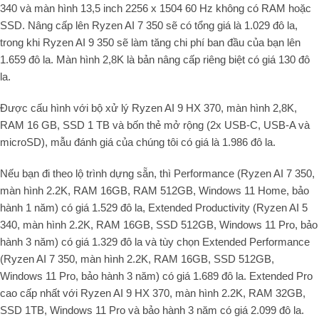
340 và màn hình 13,5 inch 2256 x 1504 60 Hz không có RAM hoặc
SSD. Nâng cấp lên Ryzen AI 7 350 sẽ có tổng giá là 1.029 đô la,
trong khi Ryzen AI 9 350 sẽ làm tăng chi phí ban đầu của bạn lên
1.659 đô la. Màn hình 2,8K là bản nâng cấp riêng biệt có giá 130 đô
la.
Được cấu hình với bộ xử lý Ryzen AI 9 HX 370, màn hình 2,8K,
RAM 16 GB, SSD 1 TB và bốn thẻ mở rộng (2x USB-C, USB-A và
microSD), mẫu đánh giá của chúng tôi có giá là 1.986 đô la.
Nếu bạn đi theo lộ trình dựng sẵn, thì Performance (Ryzen AI 7 350,
màn hình 2.2K, RAM 16GB, RAM 512GB, Windows 11 Home, bảo
hành 1 năm) có giá 1.529 đô la, Extended Productivity (Ryzen AI 5
340, màn hình 2.2K, RAM 16GB, SSD 512GB, Windows 11 Pro, bảo
hành 3 năm) có giá 1.329 đô la và tùy chọn Extended Performance
(Ryzen AI 7 350, màn hình 2.2K, RAM 16GB, SSD 512GB,
Windows 11 Pro, bảo hành 3 năm) có giá 1.689 đô la. Extended Pro
cao cấp nhất với Ryzen AI 9 HX 370, màn hình 2.2K, RAM 32GB,
SSD 1TB, Windows 11 Pro và bảo hành 3 năm có giá 2.099 đô la.