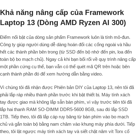
Khả năng nâng cấp của Framework
Laptop 13 (Dòng AMD Ryzen AI 300)
Điểm nổi bật của dòng sản phẩm Framework luôn là tính mô-đun.
Công ty giúp người dùng dễ dàng hoán đổi các cổng ngoài và hầu
hết các thành phần bên trong (từ SSD đến bộ nhớ đến pin, loa đến
toàn bộ bo mạch chủ). Ngay cả khi bạn bối rối về quy trình nâng cấp
một phần cứng cụ thể, bạn vẫn có thể quét mã QR trên hoặc bên
cạnh thành phần đó để xem hướng dẫn bằng video.
Vì chúng tôi đã nhận được Phiên bản DIY của Laptop 13, nên tôi đã
phải lắp ráp nhiều thành phần trước khi bật thiết bị. Máy tính xách
tay được giao mà không lắp sẵn bàn phím, vì vậy trước tiên tôi đã
lắp hai thanh RAM SO-DIMM DDR5-5600 8GB, sau đó lắp SSD
1TB. Tiếp theo, tôi đã lắp cáp ruy băng từ bàn phím vào bo mạch
chủ và gắn toàn bộ bằng nam châm vào khung máy phía dưới. Tiếp
theo, tôi lật ngược máy tính xách tay và siết chặt năm vít Torx cố