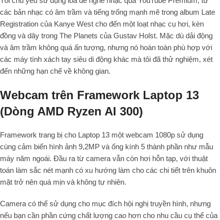
Tôi chủ yếu sử dụng loa để nghe nhạc qua YouTube Premium, từ
các bản nhạc có âm trầm và tiếng trống mạnh mẽ trong album Late
Registration của Kanye West cho đến một loạt nhạc cụ hơi, kèn
đồng và dây trong The Planets của Gustav Holst. Mặc dù dải động
và âm trầm không quá ấn tượng, nhưng nó hoàn toàn phù hợp với
các máy tính xách tay siêu di động khác mà tôi đã thử nghiệm, xét
đến những hạn chế về không gian.
Webcam trên Framework Laptop 13
(Dòng AMD Ryzen AI 300)
Framework trang bị cho Laptop 13 một webcam 1080p sử dụng
cùng cảm biến hình ảnh 9,2MP và ống kính 5 thành phần như mẫu
máy năm ngoái. Đầu ra từ camera vẫn còn hơi hỗn tạp, với thuật
toán làm sắc nét mạnh có xu hướng làm cho các chi tiết trên khuôn
mặt trở nên quá mịn và không tự nhiên.
Camera có thể sử dụng cho mục đích hội nghị truyền hình, nhưng
nếu bạn cần phần cứng chất lượng cao hơn cho nhu cầu cụ thể của