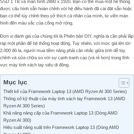
SSD 1 TB và màn hình 2880 x 1920. Bạn có thể mua một hệ thống
được cấu hình sẵn hoàn chỉnh với hệ điều hành đã cài đặt sẵn hoặc
bạn có thể tùy chỉnh theo sở thích cá nhân của mình, từ viền màn
hình đến màu sắc của cổng mở rộng.
Đơn vị đánh giá của chúng tôi là Phiên bản DIY, nghĩa là cần phải lắp
ráp một phần để hệ thống hoạt động. Tuy nhiên, với mức giá lên tới
2.000 đô la, người mua tiềm năng phải cân nhắc giữa tính dễ tùy
chỉnh và sửa chữa so với sự cạnh tranh cao (và rẻ hơn) trong lĩnh
vực máy tính xách tay siêu di động.
Mục lục
Thiết kế của Framework Laptop 13 (AMD Ryzen AI 300 Series)
Thông số kỹ thuật của máy tính xách tay Framework 13 (AMD
Ryzen AI 300 Series)
Khả năng nâng cấp của Framework Laptop 13 (Dòng AMD
Ryzen AI 300)
Hiệu suất năng suất trên Framework Laptop 13 (Dòng AMD