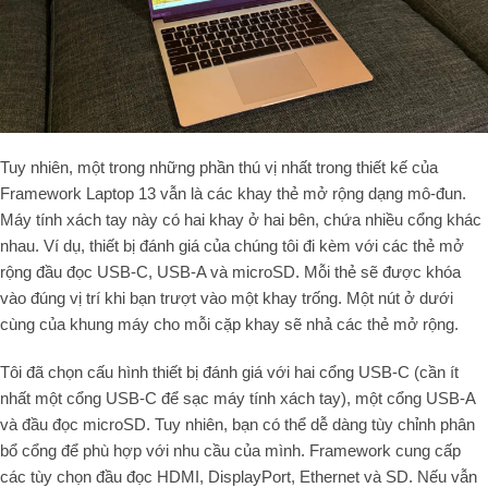
Tuy nhiên, một trong những phần thú vị nhất trong thiết kế của
Framework Laptop 13 vẫn là các khay thẻ mở rộng dạng mô-đun.
Máy tính xách tay này có hai khay ở hai bên, chứa nhiều cổng khác
nhau. Ví dụ, thiết bị đánh giá của chúng tôi đi kèm với các thẻ mở
rộng đầu đọc USB-C, USB-A và microSD. Mỗi thẻ sẽ được khóa
vào đúng vị trí khi bạn trượt vào một khay trống. Một nút ở dưới
cùng của khung máy cho mỗi cặp khay sẽ nhả các thẻ mở rộng.
Tôi đã chọn cấu hình thiết bị đánh giá với hai cổng USB-C (cần ít
nhất một cổng USB-C để sạc máy tính xách tay), một cổng USB-A
và đầu đọc microSD. Tuy nhiên, bạn có thể dễ dàng tùy chỉnh phân
bổ cổng để phù hợp với nhu cầu của mình. Framework cung cấp
các tùy chọn đầu đọc HDMI, DisplayPort, Ethernet và SD. Nếu vẫn