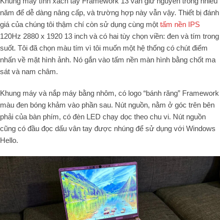
Khung máy tính xách tay Framework 13 vẫn giữ nguyên trong nhiều
năm để dễ dàng nâng cấp, và trường hợp này vẫn vậy. Thiết bị đánh
giá của chúng tôi thậm chí còn sử dụng cùng một
tấm nền IPS
120Hz 2880 x 1920 13 inch và có hai tùy chọn viền: đen và tím trong
suốt. Tôi đã chọn màu tím vì tôi muốn một hệ thống có chút điểm
nhấn về mặt hình ảnh. Nó gắn vào tấm nền màn hình bằng chốt ma
sát và nam châm.
Khung máy và nắp máy bằng nhôm, có logo “bánh răng” Framework
màu đen bóng khảm vào phần sau. Nút nguồn, nằm ở góc trên bên
phải của bàn phím, có đèn LED chạy dọc theo chu vi. Nút nguồn
cũng có đầu đọc dấu vân tay được nhúng để sử dụng với Windows
Hello.