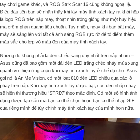
tay chơi game khác, và ROG Strix Scar 16 cũng không ngoại lệ.
Điều đầu tiên bạn sẽ nhận thấy khi lấy máy tính xách tay ra khỏi hộp
là logo ROG trên nắp máy, thoạt nhìn trông giống như một huy hiệu
mạ crôm phản quang tiêu chuẩn. Tuy nhiên, ngay khi bạn bật máy,
máy sẽ sáng lên với tất cả ánh sáng RGB rực rỡ để tô điểm thêm
màu sắc cho lớp vỏ màu đen của máy tính xách tay.
Nhưng đó không phải là đèn chiếu sáng duy nhất trên nắp nhôm –
Asus cũng đã bao gồm một dải đèn LED trắng chéo nhảy múa xung
quanh với hiệu ứng cuộn khi máy tính xách tay ở chế độ chờ. Asus
gọi nó là AniMe Vision, có một loạt 810 đèn LED chiếu qua các lỗ
phay trên nắp. Khi máy tính xách tay được bật, các đèn nhấp nháy
sẽ hiển thị thương hiệu “STRIX” theo mặc định. Có một số hình ảnh
động được tạo sẵn mà bạn có thể chọn hoặc bạn có thể nhập GIF
của riêng mình để tùy chỉnh máy tính xách tay của mình hơn nữa.