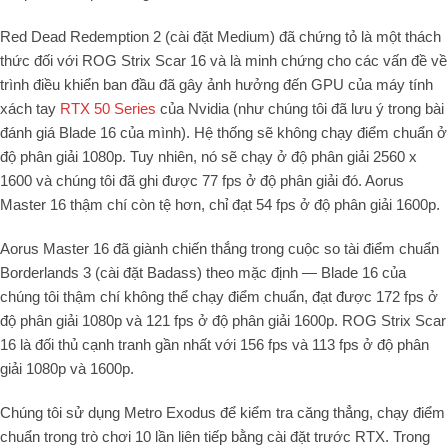
Red Dead Redemption 2 (cài đặt Medium) đã chứng tỏ là một thách
thức đối với ROG Strix Scar 16 và là minh chứng cho các vấn đề về
trình điều khiển ban đầu đã gây ảnh hưởng đến GPU của máy tính
xách tay
RTX 50 Series
của Nvidia (như chúng tôi đã lưu ý trong bài
đánh giá Blade 16 của mình). Hệ thống sẽ không chạy điểm chuẩn ở
độ phân giải 1080p. Tuy nhiên, nó sẽ chạy ở độ phân giải 2560 x
1600 và chúng tôi đã ghi được 77 fps ở độ phân giải đó. Aorus
Master 16 thậm chí còn tệ hơn, chỉ đạt 54 fps ở độ phân giải 1600p.
Aorus Master 16 đã giành chiến thắng trong cuộc so tài điểm chuẩn
Borderlands 3 (cài đặt Badass) theo mặc định — Blade 16 của
chúng tôi thậm chí không thể chạy điểm chuẩn, đạt được 172 fps ở
độ phân giải 1080p và 121 fps ở độ phân giải 1600p. ROG Strix Scar
16 là đối thủ cạnh tranh gần nhất với 156 fps và 113 fps ở độ phân
giải 1080p và 1600p.
Chúng tôi sử dụng Metro Exodus để kiểm tra căng thẳng, chạy điểm
chuẩn trong trò chơi 10 lần liên tiếp bằng cài đặt trước RTX. Trong