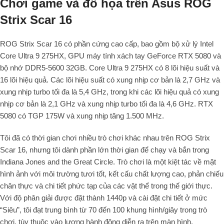
Chơi game và đồ họa trên Asus ROG
Strix Scar 16
ROG Strix Scar 16 có phần cứng cao cấp, bao gồm bộ xử lý Intel
Core Ultra 9 275HX, GPU máy tính xách tay GeForce RTX 5080 và
bộ nhớ DDR5-5600 32GB. Core Ultra 9 275HX có 8 lõi hiệu suất và
16 lõi hiệu quả. Các lõi hiệu suất có xung nhịp cơ bản là 2,7 GHz và
xung nhịp turbo tối đa là 5,4 GHz, trong khi các lõi hiệu quả có xung
nhịp cơ bản là 2,1 GHz và xung nhịp turbo tối đa là 4,6 GHz. RTX
5080 có TGP 175W và xung nhịp tăng 1.500 MHz.
Tôi đã có thời gian chơi nhiều trò chơi khác nhau trên ROG Strix
Scar 16, nhưng tôi dành phần lớn thời gian để chạy và bắn trong
Indiana Jones and the Great Circle. Trò chơi là một kiệt tác về mặt
hình ảnh với môi trường tươi tốt, kết cấu chất lượng cao, phản chiếu
chân thực và chi tiết phức tạp của các vật thể trong thế giới thực.
Với độ phân giải được đặt thành 1440p và cài đặt chi tiết ở mức
“Siêu”, tôi đạt trung bình từ 70 đến 100 khung hình/giây trong trò
chơi, tùy thuộc vào lượng hành động diễn ra trên màn hình.