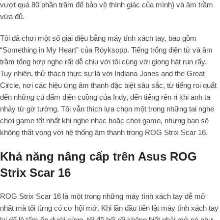
vượt quá 80 phần trăm để bảo vệ thính giác của mình) và âm trầm
vừa đủ.
Tôi đã chơi một số giai điệu bằng máy tính xách tay, bao gồm
“Something in My Heart” của Röyksopp. Tiếng trống điện tử và âm
trầm tổng hợp nghe rất dễ chịu với tôi cùng với giọng hát run rẩy.
Tuy nhiên, thử thách thực sự là với Indiana Jones and the Great
Circle, nơi các hiệu ứng âm thanh đặc biệt sâu sắc, từ tiếng roi quất
đến những cú đấm điên cuồng của Indy, đến tiếng rên rỉ khi anh ta
nhảy từ gờ tường. Tôi vẫn thích lựa chọn một trong những tai nghe
chơi game tốt nhất khi nghe nhạc hoặc chơi game, nhưng bạn sẽ
không thất vọng với hệ thống âm thanh trong ROG Strix Scar 16.
Khả năng nâng cấp trên Asus ROG
Strix Scar 16
ROG Strix Scar 16 là một trong những máy tính xách tay dễ mở
nhất mà tôi từng có cơ hội mở. Khi lần đầu tiên lật máy tính xách tay
lại để lộ tấm ốp dưới cùng, tôi đã bối rối không biết phải mở nó như