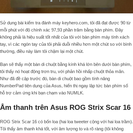
Sử dụng bài kiểm tra đánh máy keyhero.com, tôi đã đạt được 90 từ
mỗi phút với độ chính xác 97,93 phần trăm bằng bàn phím. Đây
không phải là hiệu suất tốt nhất của tôi với bàn phím máy tính xách
tay, vì các ngón tay của tôi phải duỗi nhiều hơn một chút so với bình
thường, điều này làm tôi chậm lại một chút.
Bạn sẽ thấy một bàn di chuột bằng kính khá lớn bên dưới bàn phím,
tôi thấy nó hoạt động trơn tru, với phản hồi nhấp chuột thỏa mãn.
Như đã đề cập trước đó, bàn di chuột bao gồm tính năng
NumberPad tiện dụng của Asus, hiển thị ngay lập tức bàn phím số
hỗ trợ cảm ứng khi bạn chạm vào NUMLK.
Âm thanh trên Asus ROG Strix Scar 16
ROG Strix Scar 16 có bốn loa (hai loa tweeter cộng với hai loa trầm).
Tôi thấy âm thanh khá tốt, với âm lượng to và rõ ràng (tôi không