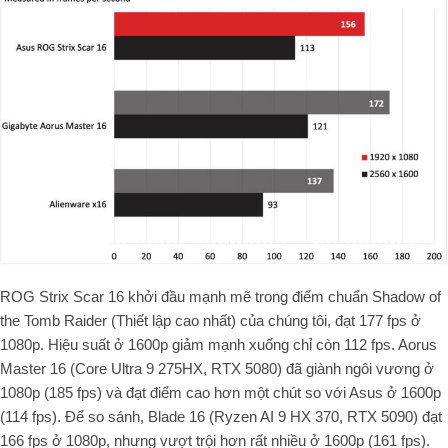
ROG Strix Scar 16 khởi đầu mạnh mẽ trong điểm chuẩn Shadow of
the Tomb Raider (Thiết lập cao nhất) của chúng tôi, đạt 177 fps ở
1080p. Hiệu suất ở 1600p giảm mạnh xuống chỉ còn 112 fps. Aorus
Master 16 (Core Ultra 9 275HX, RTX 5080) đã giành ngôi vương ở
1080p (185 fps) và đạt điểm cao hơn một chút so với Asus ở 1600p
(114 fps). Để so sánh, Blade 16 (Ryzen AI 9 HX 370, RTX 5090) đạt
166 fps ở 1080p, nhưng vượt trội hơn rất nhiều ở 1600p (161 fps).