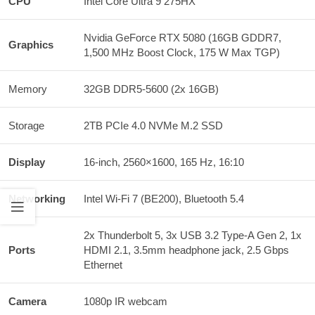
CPU
Intel Core Ultra 9 275HX
Nvidia GeForce RTX 5080 (16GB GDDR7,
Graphics
1,500 MHz Boost Clock, 175 W Max TGP)
Memory
32GB DDR5-5600 (2x 16GB)
Storage
2TB PCIe 4.0 NVMe M.2 SSD
Display
16-inch, 2560×1600, 165 Hz, 16:10
Networking
Intel Wi-Fi 7 (BE200), Bluetooth 5.4
2x Thunderbolt 5, 3x USB 3.2 Type-A Gen 2, 1x
Ports
HDMI 2.1, 3.5mm headphone jack, 2.5 Gbps
Ethernet
Camera
1080p IR webcam