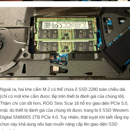
Ngoài ra, hai khe cắm M.2 có thể chứa ổ SSD 2280 toàn chiều dài
(chỉ có một khe cắm được lắp trên thiết bị đánh giá của chúng tôi).
Thậm chí còn tốt hơn, ROG Strix Scar 16 hỗ trợ giao diện PCIe 5.0,
mặc dù thiết bị đánh giá của chúng tôi được trang bị ổ SSD Western
Digital SN8000S 2TB PCIe 4.0. Tuy nhiên, thật tuyệt khi biết rằng tùy
chọn này khả dụng nếu bạn muốn nâng cấp lên giao diện SSD