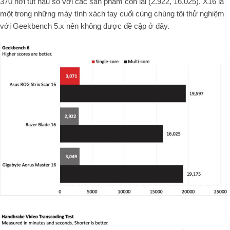
370 hơi tụt hậu so với các sản phẩm còn lại (2.922, 16.025). X16 là
một trong những máy tính xách tay cuối cùng chúng tôi thử nghiệm
với Geekbench 5.x nên không được đề cập ở đây.