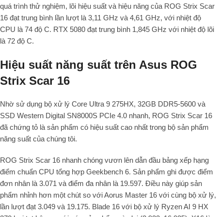
quá trình thử nghiệm, lõi hiệu suất và hiệu năng của ROG Strix Scar
16 đạt trung bình lần lượt là 3,11 GHz và 4,61 GHz, với nhiệt độ
CPU là 74 độ C. RTX 5080 đạt trung bình 1,845 GHz với nhiệt độ lõi
là 72 độ C.
Hiệu suất năng suất trên Asus ROG
Strix Scar 16
Nhờ sử dụng bộ xử lý Core Ultra 9 275HX, 32GB DDR5-5600 và
SSD Western Digital SN8000S PCIe 4.0 nhanh, ROG Strix Scar 16
đã chứng tỏ là sản phẩm có hiệu suất cao nhất trong bộ sản phẩm
năng suất của chúng tôi.
ROG Strix Scar 16 nhanh chóng vươn lên dẫn đầu bảng xếp hạng
điểm chuẩn CPU tổng hợp Geekbench 6. Sản phẩm ghi được điểm
đơn nhân là 3.071 và điểm đa nhân là 19.597. Điều này giúp sản
phẩm nhỉnh hơn một chút so với Aorus Master 16 với cùng bộ xử lý,
lần lượt đạt 3.049 và 19.175. Blade 16 với bộ xử lý Ryzen AI 9 HX