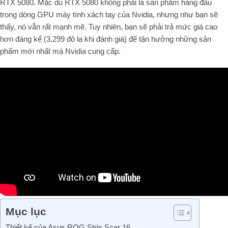
RTX 5080. Mặc dù RTX 5080 không phải là sản phẩm hàng đầu
trong dòng GPU máy tính xách tay của Nvidia, nhưng như bạn sẽ
thấy, nó vẫn rất mạnh mẽ. Tuy nhiên, bạn sẽ phải trả mức giá cao
hơn đáng kể (3.299 đô la khi đánh giá) để tận hưởng những sản
phẩm mới nhất mà Nvidia cung cấp.
Mục lục
Thiết kế của Asus ROG Strix Scar 16