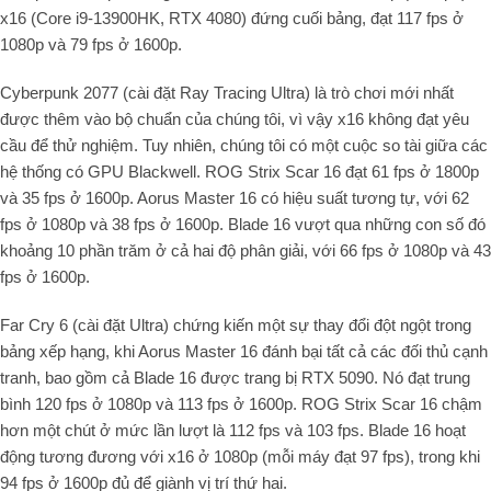
x16 (Core i9-13900HK, RTX 4080) đứng cuối bảng, đạt 117 fps ở
1080p và 79 fps ở 1600p.
Cyberpunk 2077 (cài đặt Ray Tracing Ultra) là trò chơi mới nhất
được thêm vào bộ chuẩn của chúng tôi, vì vậy x16 không đạt yêu
cầu để thử nghiệm. Tuy nhiên, chúng tôi có một cuộc so tài giữa các
hệ thống có GPU Blackwell. ROG Strix Scar 16 đạt 61 fps ở 1800p
và 35 fps ở 1600p. Aorus Master 16 có hiệu suất tương tự, với 62
fps ở 1080p và 38 fps ở 1600p. Blade 16 vượt qua những con số đó
khoảng 10 phần trăm ở cả hai độ phân giải, với 66 fps ở 1080p và 43
fps ở 1600p.
Far Cry 6 (cài đặt Ultra) chứng kiến ​​một sự thay đổi đột ngột trong
bảng xếp hạng, khi Aorus Master 16 đánh bại tất cả các đối thủ cạnh
tranh, bao gồm cả Blade 16 được trang bị RTX 5090. Nó đạt trung
bình 120 fps ở 1080p và 113 fps ở 1600p. ROG Strix Scar 16 chậm
hơn một chút ở mức lần lượt là 112 fps và 103 fps. Blade 16 hoạt
động tương đương với x16 ở 1080p (mỗi máy đạt 97 fps), trong khi
94 fps ở 1600p đủ để giành vị trí thứ hai.