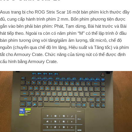
Asus trang bị cho ROG Strix Scar 16 một bàn phím kích thước đầy
đủ, cung cấp hành trình phím 2 mm. Bốn phím phương tiện được
gắn vào bên phải bàn phím: Phát, Tạm dừng, Bài hát trước và Bài
hát tiếp theo. Ngoài ra còn có năm phím “M” có thể lập trình ở đầu
bàn phím tương ứng với tăng/giảm âm lượng, tắt micrô, chế độ
nguồn (chuyển qua chế độ Im lặng, Hiệu suất và Tăng tốc) và phím
tắt cho Armoury Crate. Chức năng của từng nút có thể được định
cấu hình bằng Armoury Crate.