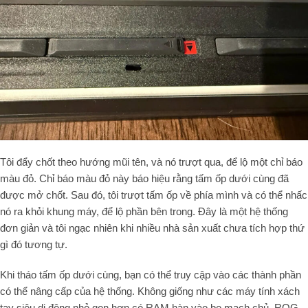
Tôi đẩy chốt theo hướng mũi tên, và nó trượt qua, để lộ một chỉ báo
màu đỏ. Chỉ báo màu đỏ này báo hiệu rằng tấm ốp dưới cùng đã
được mở chốt. Sau đó, tôi trượt tấm ốp về phía mình và có thể nhấc
nó ra khỏi khung máy, để lộ phần bên trong. Đây là một hệ thống
đơn giản và tôi ngạc nhiên khi nhiều nhà sản xuất chưa tích hợp thứ
gì đó tương tự.
Khi tháo tấm ốp dưới cùng, bạn có thể truy cập vào các thành phần
có thể nâng cấp của hệ thống. Không giống như các máy tính xách
tay siêu di động nhỏ gọn hơn có RAM hàn vào bo mạch chủ, ROG