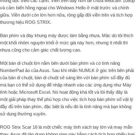
mỏng dọc theo các cạnh. Viền trên dày hơn để chứa webcam 1080p
và cảm biến hồng ngoại cho Windows Hello ở mặt trước và chính
giữa. Viền dưới còn lớn hơn nữa, rộng gấp đôi viền trên và tích hợp
thương hiệu ROG STRIX.
Bàn phím và đáy khung máy được làm bằng nhựa. Mặc dù tôi thích
một khối nhôm nguyên khối ở mức giá này hơn, nhưng ít nhất thì
nhựa cũng cho cảm giác chất lượng cao.
Một bàn di chuột lớn nằm bên dưới bàn phím và có tính năng
NumberPad ảo của Asus. Sau khi nhấn NUMLK ở góc trên bên phải
của bàn di chuột, bàn di chuột sẽ sáng lên với bàn phím số đầy đủ
mà bạn có thể sử dụng để nhập nhanh vào các ứng dụng như Máy
tính hoặc Microsoft Excel. Nó hoạt động khá tốt và tôi thấy đây là
một giải pháp thay thế phù hợp cho việc tích hợp bàn phím số vật lý
đầy đủ trên bàn phím, đặc biệt là nếu đó là tính năng mà bạn không
sử dụng thường xuyên.
ROG Strix Scar 16 là một chiếc máy tính xách tay lớn và may mắn
thay, Asus đã tận dụng không gian này bằng cách tích hợp nhiều loại