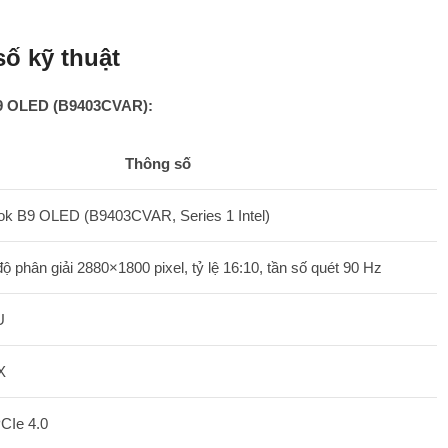
ố kỹ thuật
9 OLED (B9403CVAR):
Thông số
k B9 OLED (B9403CVAR, Series 1 Intel)
ộ phân giải 2880×1800 pixel, tỷ lệ 16:10, tần số quét 90 Hz
U
X
CIe 4.0