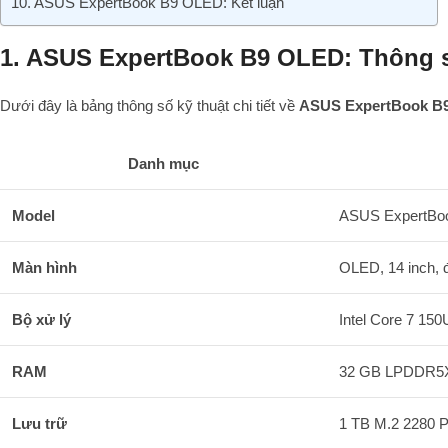
10. ASUS ExpertBook B9 OLED: Kết luận
1. ASUS ExpertBook B9 OLED: Thông s
Dưới đây là bảng thông số kỹ thuật chi tiết về
ASUS ExpertBook B
Danh mục
Model
ASUS ExpertBoo
Màn hình
OLED, 14 inch, đ
Bộ xử lý
Intel Core 7 150
RAM
32 GB LPDDR5
Lưu trữ
1 TB M.2 2280 P