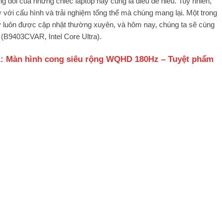
g đối của những chiếc laptop này cũng là điều dễ hiểu. Tuy nhiên,
ờ với cấu hình và trải nghiệm tổng thể mà chúng mang lại. Một trong
y luôn được cập nhật thường xuyên, và hôm nay, chúng ta sẽ cùng
B9403CVAR, Intel Core Ultra).
 Màn hình cong siêu rộng WQHD 180Hz – Tuyệt phẩm