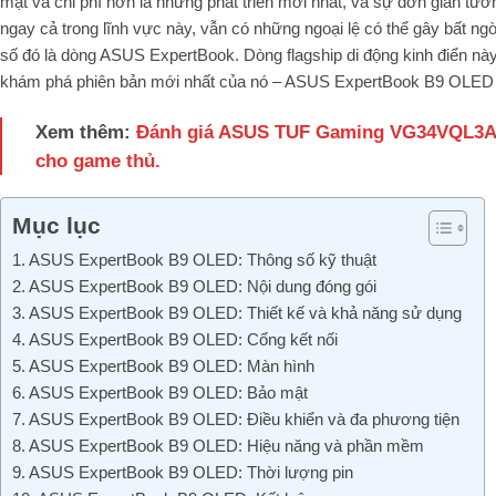
mật và chi phí hơn là những phát triển mới nhất, và sự đơn giản tươn
ngay cả trong lĩnh vực này, vẫn có những ngoại lệ có thể gây bất ng
số đó là dòng ASUS ExpertBook. Dòng flagship di động kinh điển nà
khám phá phiên bản mới nhất của nó – ASUS ExpertBook B9 OLED (
Xem thêm:
Đánh giá ASUS TUF Gaming VG34VQL3A:
cho game thủ.
Mục lục
1. ASUS ExpertBook B9 OLED: Thông số kỹ thuật
2. ASUS ExpertBook B9 OLED: Nội dung đóng gói
3. ASUS ExpertBook B9 OLED: Thiết kế và khả năng sử dụng
4. ASUS ExpertBook B9 OLED: Cổng kết nối
5. ASUS ExpertBook B9 OLED: Màn hình
6. ASUS ExpertBook B9 OLED: Bảo mật
7. ASUS ExpertBook B9 OLED: Điều khiển và đa phương tiện
8. ASUS ExpertBook B9 OLED: Hiệu năng và phần mềm
9. ASUS ExpertBook B9 OLED: Thời lượng pin