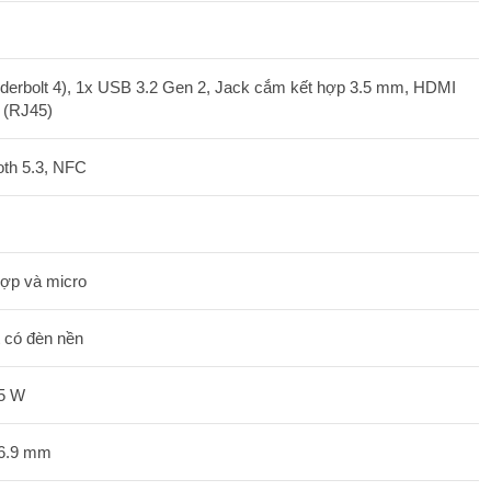
erbolt 4), 1x USB 3.2 Gen 2, Jack cắm kết hợp 3.5 mm, HDMI
 (RJ45)
oth 5.3, NFC
hợp và micro
t có đèn nền
65 W
16.9 mm