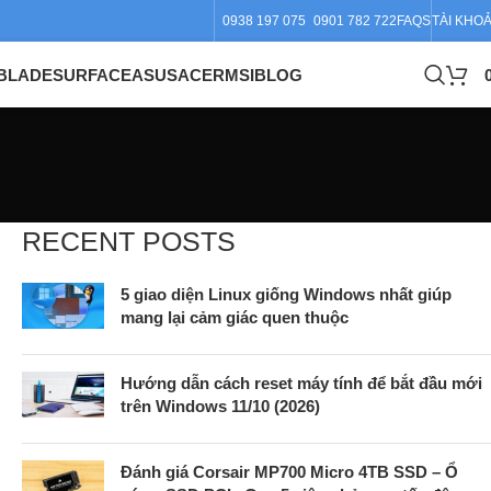
0938 197 075
0901 782 722
FAQS
TÀI KHO
BLADE
SURFACE
ASUS
ACER
MSI
BLOG
RECENT POSTS
5 giao diện Linux giống Windows nhất giúp
mang lại cảm giác quen thuộc
Hướng dẫn cách reset máy tính để bắt đầu mới
trên Windows 11/10 (2026)
Đánh giá Corsair MP700 Micro 4TB SSD – Ổ