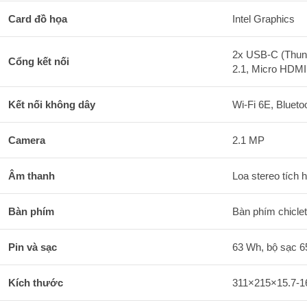
Card đồ họa
Intel Graphics
2x USB-C (Thund
Cổng kết nối
2.1, Micro HDMI
Kết nối không dây
Wi-Fi 6E, Blueto
Camera
2.1 MP
Âm thanh
Loa stereo tích 
Bàn phím
Bàn phím chicle
Pin và sạc
63 Wh, bộ sạc 
Kích thước
311×215×15.7-