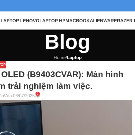
L
LAPTOP LENOVO
LAPTOP HP
MACBOOK
ALIENWARE
RAZER 
Blog
Home
/
Laptop
TOP
 OLED (B9403CVAR): Màn hình
 trải nghiệm làm việc.
0
ảo
Vào 06/07/2025