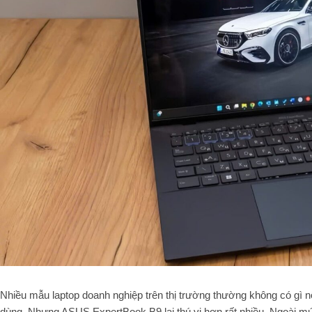
Nhiều mẫu laptop doanh nghiệp trên thị trường thường không có gì nổi
dùng. Nhưng ASUS ExpertBook B9 lại thú vị hơn rất nhiều. Ngoài mức