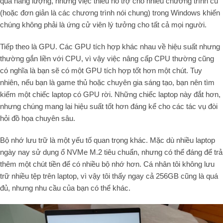
quả năng lượng, nhưng việc thiếu hỗ trợ cho nhiều chương trình cũ
(hoặc đơn giản là các chương trình nói chung) trong Windows khiến
chúng không phải là ứng cử viên lý tưởng cho tất cả mọi người.
Tiếp theo là GPU. Các GPU tích hợp khác nhau về hiệu suất nhưng
thường gắn liền với CPU, vì vậy việc nâng cấp CPU thường cũng
có nghĩa là bạn sẽ có một GPU tích hợp tốt hơn một chút. Tuy
nhiên, nếu bạn là game thủ hoặc chuyên gia sáng tạo, bạn nên tìm
kiếm một chiếc laptop có GPU rời. Những chiếc laptop này đắt hơn,
nhưng chúng mang lại hiệu suất tốt hơn đáng kể cho các tác vụ đòi
hỏi đồ họa chuyên sâu.
Bộ nhớ lưu trữ là một yếu tố quan trọng khác. Mặc dù nhiều laptop
ngày nay sử dụng ổ NVMe M.2 tiêu chuẩn, nhưng có thể đáng để trả
thêm một chút tiền để có nhiều bộ nhớ hơn. Cá nhân tôi không lưu
trữ nhiều tệp trên laptop, vì vậy tôi thấy ngay cả 256GB cũng là quá
đủ, nhưng nhu cầu của bạn có thể khác.