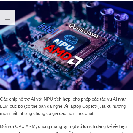
Các chip hỗ trợ AI với NPU tích hợp, cho phép các tác vụ AI như
LLM cục bộ (có thể bạn đã nghe về laptop Copilot+), là xu hướng
mới nhất, nhưng chúng có giá cao hơn một chút.
Đối với CPU ARM, chúng mang lại một số lợi ích đáng kể về hiệu