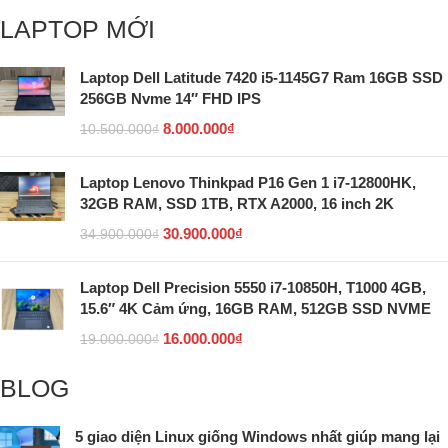
LAPTOP MỚI
Laptop Dell Latitude 7420 i5-1145G7 Ram 16GB SSD
256GB Nvme 14″ FHD IPS
8.000.000
₫
10.500.000
₫
Laptop Lenovo Thinkpad P16 Gen 1 i7-12800HK,
32GB RAM, SSD 1TB, RTX A2000, 16 inch 2K
30.900.000
₫
34.900.000
₫
Laptop Dell Precision 5550 i7-10850H, T1000 4GB,
15.6″ 4K Cảm ứng, 16GB RAM, 512GB SSD NVME
16.000.000
₫
19.000.000
₫
BLOG
5 giao diện Linux giống Windows nhất giúp mang lại