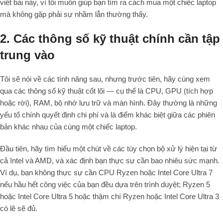
viết bài này, vì tôi muốn giúp bạn tìm ra cách mua một chiếc laptop
mà không gặp phải sự nhầm lẫn thường thấy.
2. Các thông số kỹ thuật chính cần tập
trung vào
Tôi sẽ nói về các tính năng sau, nhưng trước tiên, hãy cùng xem
qua các thông số kỹ thuật cốt lõi — cụ thể là CPU, GPU (tích hợp
hoặc rời), RAM, bộ nhớ lưu trữ và màn hình. Đây thường là những
yếu tố chính quyết định chi phí và là điểm khác biệt giữa các phiên
bản khác nhau của cùng một chiếc laptop.
Đầu tiên, hãy tìm hiểu một chút về các tùy chọn bộ xử lý hiện tại từ
cả Intel và AMD, và xác định bạn thực sự cần bao nhiêu sức mạnh.
Ví dụ, bạn không thực sự cần CPU Ryzen hoặc Intel Core Ultra 7
nếu hầu hết công việc của bạn đều dựa trên trình duyệt; Ryzen 5
hoặc Intel Core Ultra 5 hoặc thậm chí Ryzen hoặc Intel Core Ultra 3
có lẽ sẽ đủ.