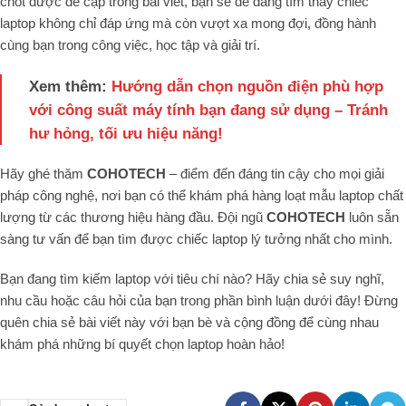
chốt được đề cập trong bài viết, bạn sẽ dễ dàng tìm thấy chiếc
laptop không chỉ đáp ứng mà còn vượt xa mong đợi, đồng hành
cùng bạn trong công việc, học tập và giải trí.
Xem thêm:
Hướng dẫn chọn nguồn điện phù hợp
với công suất máy tính bạn đang sử dụng – Tránh
hư hỏng, tối ưu hiệu năng!
Hãy ghé thăm
COHOTECH
– điểm đến đáng tin cậy cho mọi giải
pháp công nghệ, nơi bạn có thể khám phá hàng loạt mẫu laptop chất
lượng từ các thương hiệu hàng đầu. Đội ngũ
COHOTECH
luôn sẵn
sàng tư vấn để bạn tìm được chiếc laptop lý tưởng nhất cho mình.
Bạn đang tìm kiếm laptop với tiêu chí nào? Hãy chia sẻ suy nghĩ,
nhu cầu hoặc câu hỏi của bạn trong phần bình luận dưới đây! Đừng
quên chia sẻ bài viết này với bạn bè và cộng đồng để cùng nhau
khám phá những bí quyết chọn laptop hoàn hảo!