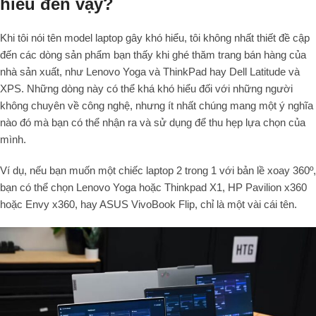
hiểu đến vậy?
Khi tôi nói tên model laptop gây khó hiểu, tôi không nhất thiết đề cập
đến các dòng sản phẩm bạn thấy khi ghé thăm trang bán hàng của
nhà sản xuất, như Lenovo Yoga và ThinkPad hay Dell Latitude và
XPS. Những dòng này có thể khá khó hiểu đối với những người
không chuyên về công nghệ, nhưng ít nhất chúng mang một ý nghĩa
nào đó mà bạn có thể nhận ra và sử dụng để thu hẹp lựa chọn của
mình.
Ví dụ, nếu bạn muốn một chiếc laptop 2 trong 1 với bản lề xoay 360º,
bạn có thể chọn Lenovo Yoga hoặc Thinkpad X1, HP Pavilion x360
hoặc Envy x360, hay ASUS VivoBook Flip, chỉ là một vài cái tên.