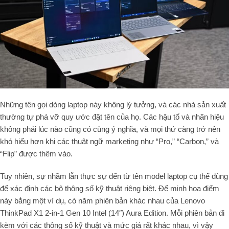
Những tên gọi dòng laptop này không lý tưởng, và các nhà sản xuất
thường tự phá vỡ quy ước đặt tên của họ. Các hậu tố và nhãn hiệu
không phải lúc nào cũng có cùng ý nghĩa, và mọi thứ càng trở nên
khó hiểu hơn khi các thuật ngữ marketing như “Pro,” “Carbon,” và
“Flip” được thêm vào.
Tuy nhiên, sự nhầm lẫn thực sự đến từ tên model laptop cụ thể dùng
để xác định các bộ thông số kỹ thuật riêng biệt. Để minh họa điểm
này bằng một ví dụ, có năm phiên bản khác nhau của Lenovo
ThinkPad X1 2-in-1 Gen 10 Intel (14″) Aura Edition. Mỗi phiên bản đi
kèm với các thông số kỹ thuật và mức giá rất khác nhau, vì vậy