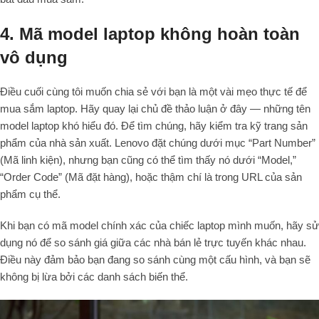
4. Mã model laptop không hoàn toàn
vô dụng
Điều cuối cùng tôi muốn chia sẻ với bạn là một vài mẹo thực tế để
mua sắm laptop. Hãy quay lại chủ đề thảo luận ở đây — những tên
model laptop khó hiểu đó. Để tìm chúng, hãy kiểm tra kỹ trang sản
phẩm của nhà sản xuất. Lenovo đặt chúng dưới mục “Part Number”
(Mã linh kiện), nhưng bạn cũng có thể tìm thấy nó dưới “Model,”
“Order Code” (Mã đặt hàng), hoặc thậm chí là trong URL của sản
phẩm cụ thể.
Khi bạn có mã model chính xác của chiếc laptop mình muốn, hãy sử
dụng nó để so sánh giá giữa các nhà bán lẻ trực tuyến khác nhau.
Điều này đảm bảo bạn đang so sánh cùng một cấu hình, và bạn sẽ
không bị lừa bởi các danh sách biến thể.