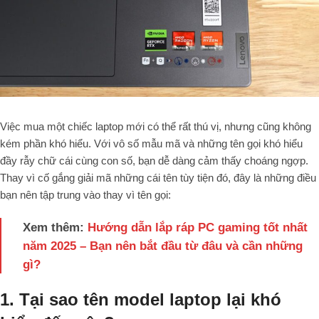
Việc mua một chiếc laptop mới có thể rất thú vị, nhưng cũng không
kém phần khó hiểu. Với vô số mẫu mã và những tên gọi khó hiểu
đầy rẫy chữ cái cùng con số, bạn dễ dàng cảm thấy choáng ngợp.
Thay vì cố gắng giải mã những cái tên tùy tiện đó, đây là những điều
bạn nên tập trung vào thay vì tên gọi:
Xem thêm:
Hướng dẫn lắp ráp PC gaming tốt nhất
năm 2025 – Bạn nên bắt đầu từ đâu và cần những
gì?
1. Tại sao tên model laptop lại khó