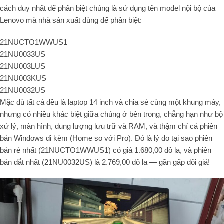
cách duy nhất để phân biệt chúng là sử dụng tên model nội bộ của
Lenovo mà nhà sản xuất dùng để phân biệt:
21NUCTO1WWUS1
21NU0033US
21NU003LUS
21NU003KUS
21NU0032US
Mặc dù tất cả đều là laptop 14 inch và chia sẻ cùng một khung máy,
nhưng có nhiều khác biệt giữa chúng ở bên trong, chẳng hạn như bộ
xử lý, màn hình, dung lượng lưu trữ và RAM, và thậm chí cả phiên
bản Windows đi kèm (Home so với Pro). Đó là lý do tại sao phiên
bản rẻ nhất (21NUCTO1WWUS1) có giá 1.680,00 đô la, và phiên
bản đắt nhất (21NU0032US) là 2.769,00 đô la — gần gấp đôi giá!