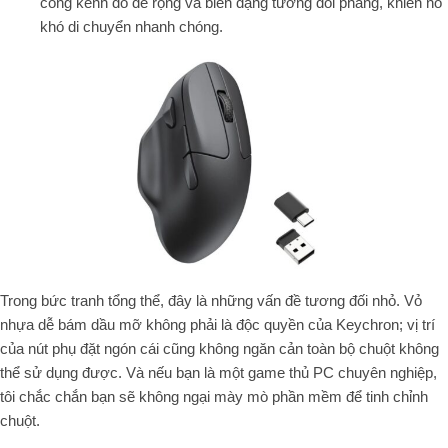
cồng kềnh do đế rộng và biên dạng tương đối phẳng, khiến nó
khó di chuyển nhanh chóng.
Trong bức tranh tổng thể, đây là những vấn đề tương đối nhỏ. Vỏ
nhựa dễ bám dầu mỡ không phải là độc quyền của Keychron; vị trí
của nút phụ đặt ngón cái cũng không ngăn cản toàn bộ chuột không
thể sử dụng được. Và nếu bạn là một game thủ PC chuyên nghiệp,
tôi chắc chắn bạn sẽ không ngại mày mò phần mềm để tinh chỉnh
chuột.