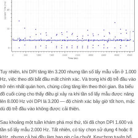
Tuy nhiên, khi DPI tăng lên 3.200 nhưng tần số lấy mẫu vẫn ở 1.000
Hz, việc theo dõi bắt đầu mất chính xác. Và trong khi độ trễ đầu vào
trở nên nhất quán hơn, chúng cũng tăng lên theo thời gian. Ba biểu
đồ cuối cùng cho thấy điều gì xảy ra khi tần số lấy mẫu được nâng
lên 8.000 Hz với DPI là 3.200 — độ chính xác bây giờ tốt hơn, mặc
dù độ trễ đầu vào không được cải thiện.
Sau khoảng một tuần khám phá mọi thứ, tôi đã chọn DPI 1.600 và
tần số lấy mẫu 2.000 Hz. Tất nhiên, có tùy chọn sử dụng 4 hoặc 8
kHz, nhưng cả hai đều làm hao pin của chuột. Keychron tuyên bố