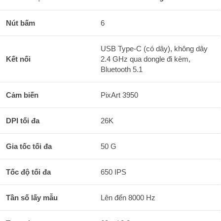
Nút bấm
6
USB Type-C (có dây), không dây
Kết nối
2.4 GHz qua dongle đi kèm,
Bluetooth 5.1
Cảm biến
PixArt 3950
DPI tối đa
26K
Gia tốc tối đa
50 G
Tốc độ tối đa
650 IPS
Tần số lấy mẫu
Lên đến 8000 Hz