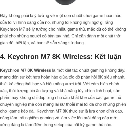
Đây không phải là ý tưởng về một con chuột chơi game hoàn hảo
của tôi vì hình dạng của nó, nhưng tôi không nghi ngờ gì rằng
Keychron M7 sẽ lý tưởng cho nhiều game thủ, mặc dù có thể không
phải cho những người có bàn tay nhỏ. Chỉ cần dành một chút thời
gian để thiết lập, và bạn sẽ sẵn sàng sử dụng.
4. Keychron M7 8K Wireless: Kết luận
Keychron M7 8K Wireless
là một kiệt tác chuột gaming không dây,
mang đến sự kết hợp hoàn hảo giữa tốc độ phản hồi 8K siêu nhanh,
thiết kế công thái học và hiệu năng vượt trội. Với cảm biến chính
xác, thời lượng pin ấn tượng và khả năng tùy chỉnh linh hoạt, sản
phẩm này không chỉ đáp ứng nhu cầu khắt khe của các game thủ
chuyên nghiệp mà còn mang lại sự thoải mái tối đa cho những phiên
chơi game kéo dài. Keychron M7 8K thực sự là lựa chọn đỉnh cao,
nâng tầm trải nghiệm gaming và làm việc lên một đẳng cấp mới,
xứng đáng là tâm điểm trong setup của bất kỳ game thủ nào.