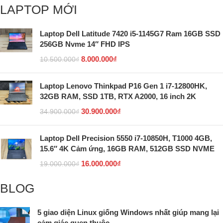
LAPTOP MỚI
Laptop Dell Latitude 7420 i5-1145G7 Ram 16GB SSD
256GB Nvme 14″ FHD IPS
8.000.000
₫
10.500.000
₫
Laptop Lenovo Thinkpad P16 Gen 1 i7-12800HK,
32GB RAM, SSD 1TB, RTX A2000, 16 inch 2K
30.900.000
₫
34.900.000
₫
Laptop Dell Precision 5550 i7-10850H, T1000 4GB,
15.6″ 4K Cảm ứng, 16GB RAM, 512GB SSD NVME
16.000.000
₫
19.000.000
₫
BLOG
5 giao diện Linux giống Windows nhất giúp mang lại
cảm giác quen thuộc