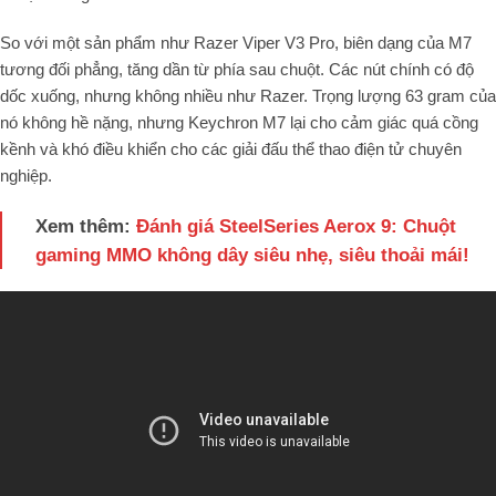
So với một sản phẩm như Razer Viper V3 Pro, biên dạng của M7
tương đối phẳng, tăng dần từ phía sau chuột. Các nút chính có độ
dốc xuống, nhưng không nhiều như Razer. Trọng lượng 63 gram của
nó không hề nặng, nhưng Keychron M7 lại cho cảm giác quá cồng
kềnh và khó điều khiển cho các giải đấu thể thao điện tử chuyên
nghiệp.
Xem thêm:
Đánh giá SteelSeries Aerox 9: Chuột
gaming MMO không dây siêu nhẹ, siêu thoải mái!