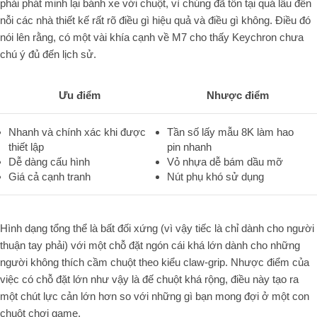
phải phát minh lại bánh xe với chuột, vì chúng đã tồn tại quá lâu đến
nỗi các nhà thiết kế rất rõ điều gì hiệu quả và điều gì không. Điều đó
nói lên rằng, có một vài khía cạnh về M7 cho thấy Keychron chưa
chú ý đủ đến lịch sử.
Ưu điểm
Nhược điểm
Nhanh và chính xác khi được
Tần số lấy mẫu 8K làm hao
thiết lập
pin nhanh
Dễ dàng cấu hình
Vỏ nhựa dễ bám dầu mỡ
Giá cả cạnh tranh
Nút phụ khó sử dụng
Hình dạng tổng thể là bất đối xứng (vì vậy tiếc là chỉ dành cho người
thuận tay phải) với một chỗ đặt ngón cái khá lớn dành cho những
người không thích cầm chuột theo kiểu claw-grip. Nhược điểm của
việc có chỗ đặt lớn như vậy là đế chuột khá rộng, điều này tạo ra
một chút lực cản lớn hơn so với những gì bạn mong đợi ở một con
chuột chơi game.