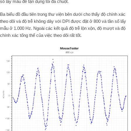
số lấy mẫu để tận dụng tối đa chuột.
Ba biểu đồ đầu tiên trong thư viện bên dưới cho thấy độ chính xác
theo dõi và độ trễ không dây với DPI được đặt ở 800 và tần số lấy
mẫu ở 1.000 Hz. Ngoài các kết quả độ trễ lộn xộn, độ mượt và độ
chính xác tổng thể của việc theo dõi rất tốt.