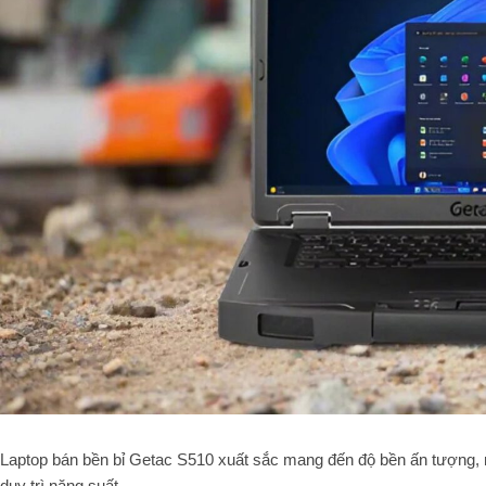
Laptop bán bền bỉ Getac S510 xuất sắc mang đến độ bền ấn tượng, 
duy trì năng suất.