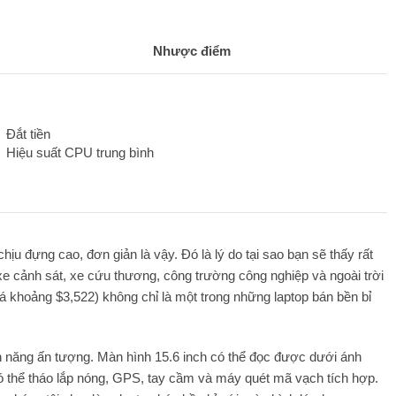
Nhược điểm
Đắt tiền
Hiệu suất CPU trung bình
ịu đựng cao, đơn giản là vậy. Đó là lý do tại sao bạn sẽ thấy rất
xe cảnh sát, xe cứu thương, công trường công nghiệp và ngoài trời
á khoảng $3,522) không chỉ là một trong những laptop bán bền bỉ
ính năng ấn tượng. Màn hình 15.6 inch có thể đọc được dưới ánh
 có thể tháo lắp nóng, GPS, tay cầm và máy quét mã vạch tích hợp.