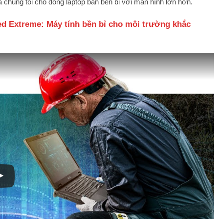
chúng tôi cho dòng laptop bán bền bỉ với màn hình lớn hơn.
ed Extreme: Máy tính bền bỉ cho môi trường khắc