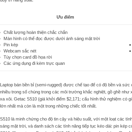
Ưu điểm
Chất lượng hoàn thiện chắc chắn
Màn hình có thể đọc được dưới ánh sáng mặt trời
Pin kép
Webcam sắc nét
Tùy chọn card đồ họa rời
Các ứng dụng đi kèm trực quan
Laptop bán bền bỉ (semi-rugged) được chế tạo để có độ bền và sức ch
nhiều trong số chúng trong các môi trường khắc nghiệt, gồ ghề như 
xa xôi. Getac S510 (giá khởi điểm $2,171; cấu hình thử nghiệm có gi
lớn nhất mà còn là một trong những chiếc tốt nhất.
S510 là minh chứng cho độ tin cậy và hiệu suất, với một loạt các t
sáng mặt trời, và danh sách các tính năng tiếp tục kéo dài: pin kép