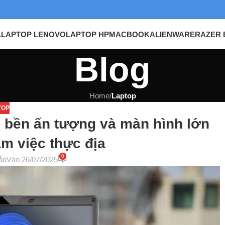
L
LAPTOP LENOVO
LAPTOP HP
MACBOOK
ALIENWARE
RAZER 
Blog
Home
/
Laptop
TOP
ộ bền ấn tượng và màn hình lớn
àm việc thực địa
0
ảo
Vào 26/07/2025