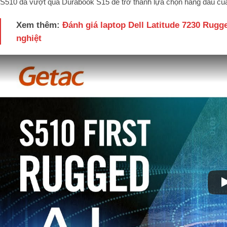
S510 đã vượt qua Durabook S15 để trở thành lựa chọn hàng đầu của 
Xem thêm:
Đánh giá laptop Dell Latitude 7230 Rugg
nghiệt