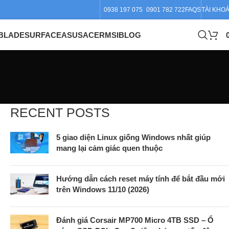
0938 197 075
0901 782 722
FAQS
TÀI KHO
BLADE
SURFACE
ASUS
ACER
MSI
BLOG
RECENT POSTS
5 giao diện Linux giống Windows nhất giúp
mang lại cảm giác quen thuộc
Hướng dẫn cách reset máy tính để bắt đầu mới
trên Windows 11/10 (2026)
Đánh giá Corsair MP700 Micro 4TB SSD – Ổ