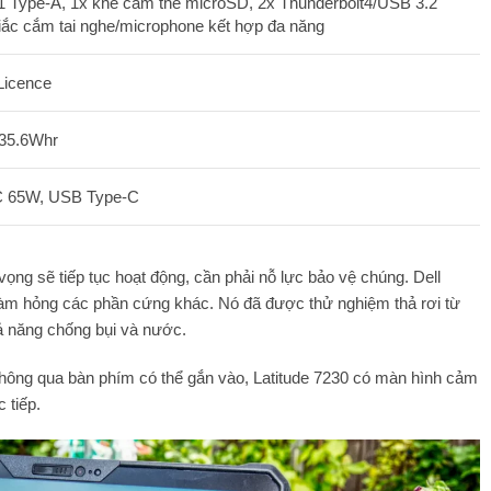
 Type-A, 1x khe cắm thẻ microSD, 2x Thunderbolt4/USB 3.2
ắc cắm tai nghe/microphone kết hợp đa năng
Licence
l 35.6Whr
C 65W, USB Type-C
ọng sẽ tiếp tục hoạt động, cần phải nỗ lực bảo vệ chúng. Dell
àm hỏng các phần cứng khác. Nó đã được thử nghiệm thả rơi từ
hả năng chống bụi và nước.
thông qua bàn phím có thể gắn vào, Latitude 7230 có màn hình cảm
 tiếp.