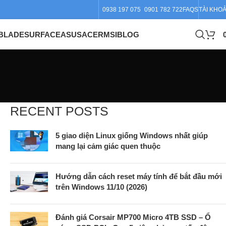
0938 197 075
0901 782 722
FAQS
TÀI KHO
BLADE
SURFACE
ASUS
ACER
MSI
BLOG
RECENT POSTS
5 giao diện Linux giống Windows nhất giúp
mang lại cảm giác quen thuộc
Hướng dẫn cách reset máy tính để bắt đầu mới
trên Windows 11/10 (2026)
Đánh giá Corsair MP700 Micro 4TB SSD – Ổ