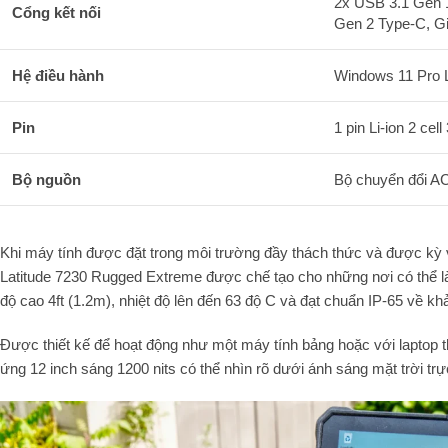
2x USB 3.1 Gen 1
Cổng kết nối
Gen 2 Type-C, Gi
Hệ điều hành
Windows 11 Pro 
Pin
1 pin Li-ion 2 cel
Bộ nguồn
Bộ chuyển đổi A
Khi máy tính được đặt trong môi trường đầy thách thức và được kỳ v
Latitude 7230 Rugged Extreme được chế tạo cho những nơi có thể l
độ cao 4ft (1.2m), nhiệt độ lên đến 63 độ C và đạt chuẩn IP-65 về k
Được thiết kế để hoạt động như một máy tính bảng hoặc với laptop 
ứng 12 inch sáng 1200 nits có thể nhìn rõ dưới ánh sáng mặt trời trực