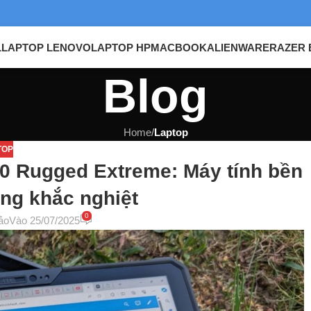
L
LAPTOP LENOVO
LAPTOP HP
MACBOOK
ALIENWARE
RAZER 
Blog
Home
/
Laptop
TOP
230 Rugged Extreme: Máy tính bền
ờng khắc nghiệt
0
ảo
Vào 25/07/2025