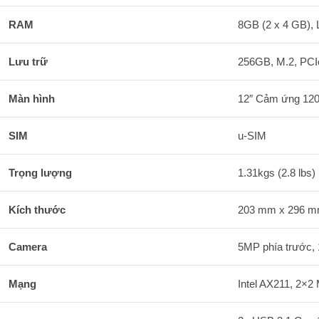
RAM
8GB (2 x 4 GB),
Lưu trữ
256GB, M.2, PCI
Màn hình
12″ Cảm ứng 120
SIM
u-SIM
Trọng lượng
1.31kgs (2.8 lbs
Kích thước
203 mm x 296 m
Camera
5MP phía trước,
Mạng
Intel AX211, 2×2