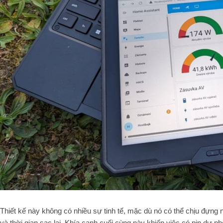
Thiết kế này không có nhiều sự tinh tế, mặc dù nó có thể chịu đựng
và thời gian sạc lại. Khía cạnh cuối cùng này khiến việc có pin dự phò