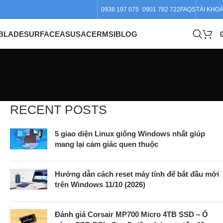
0938 197 075
0901 782 722
FAQS
TÀI KHO
BLADE
SURFACE
ASUS
ACER
MSI
BLOG
RECENT POSTS
5 giao diện Linux giống Windows nhất giúp
mang lại cảm giác quen thuộc
Hướng dẫn cách reset máy tính để bắt đầu mới
trên Windows 11/10 (2026)
Đánh giá Corsair MP700 Micro 4TB SSD – Ổ