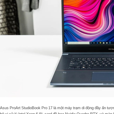
Asus ProArt StudioBook Pro 17 là một máy trạm di động đầy ấn tượn
bộ vi xử lý Intel Xeon 6 lõi, card đồ họa Nvidia Quadro RTX, và màn