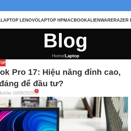
L
LAPTOP LENOVO
LAPTOP HP
MACBOOK
ALIENWARE
RAZER 
Blog
Home
/
Laptop
TOP
ok Pro 17: Hiệu năng đỉnh cao,
, đáng để đầu tư?
0
ảo
Vào 10/08/2025