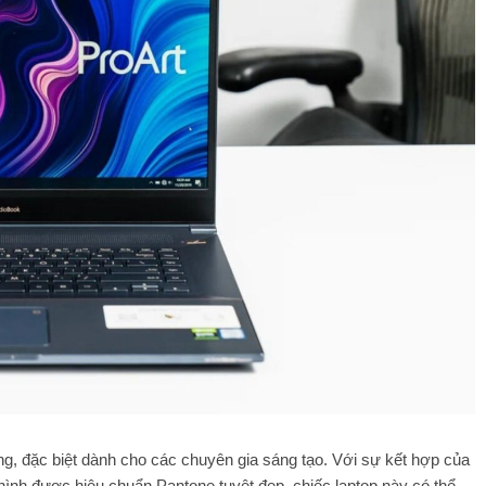
g, đặc biệt dành cho các chuyên gia sáng tạo. Với sự kết hợp của
 hình được hiệu chuẩn Pantone tuyệt đẹp, chiếc laptop này có thể