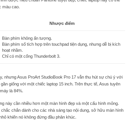
ác màu cao.
Nhược điểm
Bàn phím không ấn tượng.
Bàn phím số tích hợp trên touchpad tiện dụng, nhưng dễ bị kích
hoạt nhầm.
Chỉ có một cổng Thunderbolt 3.
ay, nhưng Asus ProArt StudioBook Pro 17 vẫn thu hút sự chú ý với
ần giống với một chiếc laptop 15 inch. Trên thực tế, Asus tuyên
 máy là 84%.
động này cần nhiều hơn một màn hình đẹp và một cấu hình mỏng.
op chắc chắn dành cho các nhà sáng tạo nội dung, sở hữu màn hình
ừ nhỏ khiến nó không đứng đầu phân khúc.