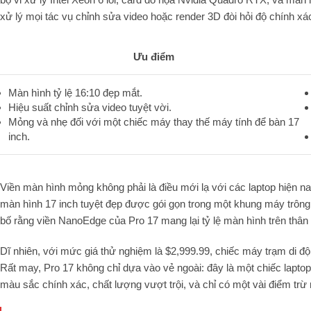
xử lý mọi tác vụ chỉnh sửa video hoặc render 3D đòi hỏi độ chính x
Ưu điểm
Màn hình tỷ lệ 16:10 đẹp mắt.
Hiệu suất chỉnh sửa video tuyệt vời.
Mỏng và nhẹ đối với một chiếc máy thay thế máy tính để bàn 17
inch.
Viền màn hình mỏng không phải là điều mới lạ với các laptop hiện n
màn hình 17 inch tuyệt đẹp được gói gọn trong một khung máy trông g
bố rằng viền NanoEdge của Pro 17 mang lại tỷ lệ màn hình trên thân
Dĩ nhiên, với mức giá thử nghiệm là $2,999.99, chiếc máy trạm di 
Rất may, Pro 17 không chỉ dựa vào vẻ ngoài: đây là một chiếc lapt
màu sắc chính xác, chất lượng vượt trội, và chỉ có một vài điểm tr