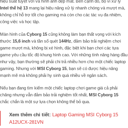
hiệu suất tuyệt vời và hình ảnh đẹp mắt. Bên cạnh đó, bộ vi xử lý
Intel thế hệ 13
mang lại hiệu năng xử lý nhanh chóng và mượt mà,
không chỉ hỗ trợ tốt cho gaming mà còn cho các tác vụ đa nhiệm,
công việc và học tập.
Màn hình của
Cyborg 15
cũng không làm bạn thất vọng với kích
thước
15,6 inch
và tần số quét
144Hz
, đảm bảo trải nghiệm chơi
game mượt mà, không bị xé hình, đặc biệt khi bạn chơi các tựa
game yêu cầu tốc độ khung hình cao. Với những tính năng hàng đầu
như vậy, bạn thường sẽ phải chi trả nhiều hơn cho một chiếc laptop
gaming. Nhưng với
MSI Cyborg 15
, bạn sẽ có được hiệu năng
mạnh mẽ mà không phải hy sinh quá nhiều về ngân sách.
Nếu bạn đang tìm kiếm một chiếc laptop chơi game giá cả phải
chăng nhưng vẫn đảm bảo trải nghiệm tốt nhất,
MSI Cyborg 15
chắc chắn là một sự lựa chọn không thể bỏ qua.
Xem thêm chi tiết:
Laptop Gaming MSI Cyborg 15
A12UCX-281VN