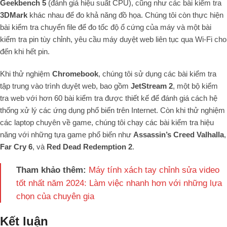
Geekbench 5
(đánh giá hiệu suất CPU), cũng như các bài kiểm tra
3DMark
khác nhau để đo khả năng đồ họa. Chúng tôi còn thực hiện
bài kiểm tra chuyển file để đo tốc độ ổ cứng của máy và một bài
kiểm tra pin tùy chỉnh, yêu cầu máy duyệt web liên tục qua Wi-Fi cho
đến khi hết pin.
Khi thử nghiệm
Chromebook
, chúng tôi sử dụng các bài kiểm tra
tập trung vào trình duyệt web, bao gồm
JetStream 2
, một bộ kiểm
tra web với hơn 60 bài kiểm tra được thiết kế để đánh giá cách hệ
thống xử lý các ứng dụng phổ biến trên Internet. Còn khi thử nghiệm
các laptop chuyên về game, chúng tôi chạy các bài kiểm tra hiệu
năng với những tựa game phổ biến như
Assassin’s Creed Valhalla
,
Far Cry 6
, và
Red Dead Redemption 2
.
Tham khảo thêm:
Máy tính xách tay chỉnh sửa video
tốt nhất năm 2024: Làm việc nhanh hơn với những lựa
chọn của chuyên gia
Kết luận