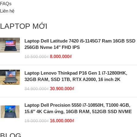
FAQs
Liên hệ
LAPTOP MỚI
Laptop Dell Latitude 7420 i5-1145G7 Ram 16GB SSD
256GB Nvme 14″ FHD IPS
8.000.000
₫
10.500.000
₫
Laptop Lenovo Thinkpad P16 Gen 1 i7-12800HK,
32GB RAM, SSD 1TB, RTX A2000, 16 inch 2K
30.900.000
₫
34.900.000
₫
Laptop Dell Precision 5550 i7-10850H, T1000 4GB,
15.6″ 4K Cảm ứng, 16GB RAM, 512GB SSD NVME
16.000.000
₫
19.000.000
₫
BLOG