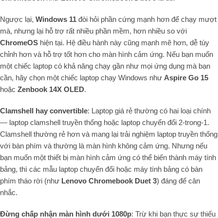
Ngược lại,
Windows 11
đòi hỏi phần cứng mạnh hơn để chạy mượt
mà, nhưng lại hỗ trợ rất nhiều phần mềm, hơn nhiều so với
ChromeOS
hiện tại. Hệ điều hành này cũng mạnh mẽ hơn, dễ tùy
chỉnh hơn và hỗ trợ tốt hơn cho màn hình cảm ứng. Nếu bạn muốn
một chiếc laptop có khả năng chạy gần như mọi ứng dụng mà bạn
cần, hãy chọn một chiếc laptop chạy Windows như
Aspire Go 15
hoặc
Zenbook 14X OLED
.
Clamshell hay convertible
: Laptop giá rẻ thường có hai loại chính
— laptop clamshell truyền thống hoặc laptop chuyển đổi 2-trong-1.
Clamshell thường rẻ hơn và mang lại trải nghiệm laptop truyền thống
với bàn phím và thường là màn hình không cảm ứng. Nhưng nếu
bạn muốn một thiết bị màn hình cảm ứng có thể biến thành máy tính
bảng, thì các mẫu laptop chuyển đổi hoặc máy tính bảng có bàn
phím tháo rời (như
Lenovo Chromebook Duet 3
) đáng để cân
nhắc.
Đừng chấp nhận màn hình dưới 1080p
: Trừ khi bạn thực sự thiếu