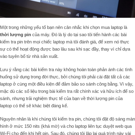
Một trong những yếu tố bạn nên cân nhắc khi chọn mua laptop là
thời lượng pin
của máy. Đó là lý do tại sao tôi tiến hành các bài
kiểm tra pin trên mọi chiếc laptop mà tôi đánh giá, để xem nó thực
sự có thể hoạt động được bao lâu sau khi sạc đầy, thay vì chỉ dựa
vào tuyên bố từ nhà sản xuất.
Lưu ý rằng các bài kiểm tra này không hoàn toàn phản ánh các tình
huống sử dụng trong đời thực, bởi chúng tôi phải cài đặt tất cả các
laptop ở cùng một điều kiện để đảm bảo so sánh công bằng. Vì vậy,
mặc dù các số liệu trong bài kiểm tra rất chính xác và hữu ích để so
sánh, nhưng trải nghiệm thực tế của bạn về thời lượng pin của
laptop có thể sẽ khác biệt đáng kể.
Nguyên nhân là khi chúng tôi kiểm tra pin, chúng tôi đặt độ sáng màn
hình ở mức 150 nits (khá mờ) và cho laptop liên tục duyệt web qua
Wi-Fi cho đến khi hết pin. Sau đó, chúng tôi lặp lại quá trình này vài