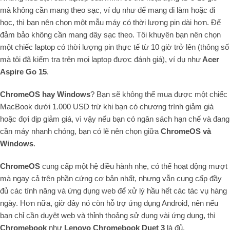
mà không cần mang theo sạc, ví dụ như để mang đi làm hoặc đi
học, thì bạn nên chọn một mẫu máy có thời lượng pin dài hơn. Để
đảm bảo không cần mang dây sạc theo. Tôi khuyên bạn nên chọn
một chiếc laptop có thời lượng pin thực tế từ 10 giờ trở lên (thông số
mà tôi đã kiểm tra trên mọi laptop được đánh giá), ví dụ như
Acer
Aspire Go 15
.
ChromeOS hay Windows
? Bạn sẽ không thể mua được một chiếc
MacBook dưới 1.000 USD trừ khi bạn có chương trình giảm giá
hoặc đợi dịp giảm giá, vì vậy nếu bạn có ngân sách hạn chế và đang
cần máy nhanh chóng, bạn có lẽ nên chọn giữa
ChromeOS và
Windows
.
ChromeOS
cung cấp một hệ điều hành nhẹ, có thể hoạt động mượt
mà ngay cả trên phần cứng cơ bản nhất, nhưng vẫn cung cấp đầy
đủ các tính năng và ứng dụng web để xử lý hầu hết các tác vụ hàng
ngày. Hơn nữa, giờ đây nó còn hỗ trợ ứng dụng Android, nên nếu
bạn chỉ cần duyệt web và thỉnh thoảng sử dụng vài ứng dụng, thì
Chromebook
như
Lenovo Chromebook Duet 3
là đủ.