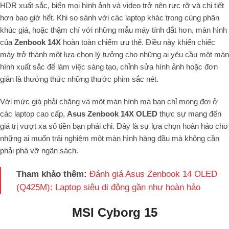
HDR xuất sắc, biến mọi hình ảnh và video trở nên rực rỡ và chi tiết
hơn bao giờ hết. Khi so sánh với các laptop khác trong cùng phân
khúc giá, hoặc thậm chí với những mẫu máy tính đắt hơn, màn hình
của
Zenbook 14X
hoàn toàn chiếm ưu thế. Điều này khiến chiếc
máy trở thành một lựa chọn lý tưởng cho những ai yêu cầu một màn
hình xuất sắc để làm việc sáng tạo, chỉnh sửa hình ảnh hoặc đơn
giản là thưởng thức những thước phim sắc nét.
Với mức giá phải chăng và một màn hình mà bạn chỉ mong đợi ở
các laptop cao cấp,
Asus Zenbook 14X OLED
thực sự mang đến
giá trị vượt xa số tiền bạn phải chi. Đây là sự lựa chọn hoàn hảo cho
những ai muốn trải nghiệm một màn hình hàng đầu mà không cần
phải phá vỡ ngân sách.
Tham khảo thêm:
Đánh giá Asus Zenbook 14 OLED
(Q425M): Laptop siêu di động gần như hoàn hảo
MSI Cyborg 15