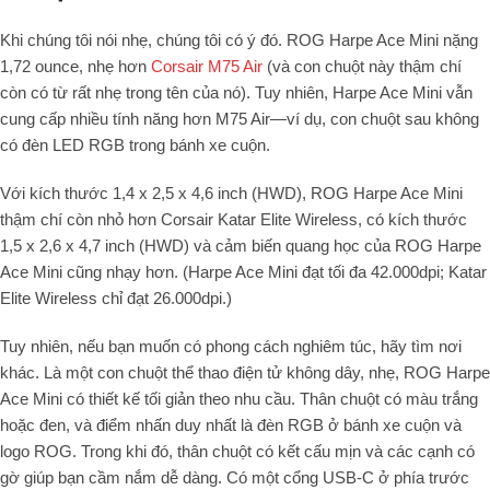
Khi chúng tôi nói nhẹ, chúng tôi có ý đó. ROG Harpe Ace Mini nặng
1,72 ounce, nhẹ hơn
Corsair M75 Air
(và con chuột này thậm chí
còn có từ rất nhẹ trong tên của nó). Tuy nhiên, Harpe Ace Mini vẫn
cung cấp nhiều tính năng hơn M75 Air—ví dụ, con chuột sau không
có đèn LED RGB trong bánh xe cuộn.
Với kích thước 1,4 x 2,5 x 4,6 inch (HWD), ROG Harpe Ace Mini
thậm chí còn nhỏ hơn Corsair Katar Elite Wireless, có kích thước
1,5 x 2,6 x 4,7 inch (HWD) và cảm biến quang học của ROG Harpe
Ace Mini cũng nhạy hơn. (Harpe Ace Mini đạt tối đa 42.000dpi; Katar
Elite Wireless chỉ đạt 26.000dpi.)
Tuy nhiên, nếu bạn muốn có phong cách nghiêm túc, hãy tìm nơi
khác. Là một con chuột thể thao điện tử không dây, nhẹ, ROG Harpe
Ace Mini có thiết kế tối giản theo nhu cầu. Thân chuột có màu trắng
hoặc đen, và điểm nhấn duy nhất là đèn RGB ở bánh xe cuộn và
logo ROG. Trong khi đó, thân chuột có kết cấu mịn và các cạnh có
gờ giúp bạn cầm nắm dễ dàng. Có một cổng USB-C ở phía trước