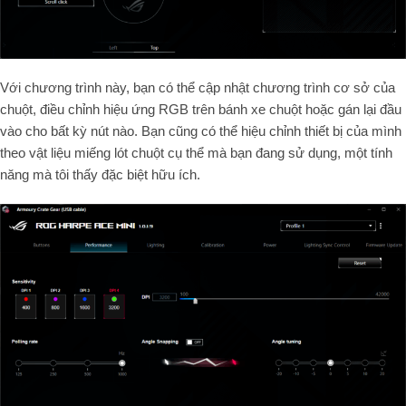
Với chương trình này, bạn có thể cập nhật chương trình cơ sở của
chuột, điều chỉnh hiệu ứng RGB trên bánh xe chuột hoặc gán lại đầu
vào cho bất kỳ nút nào. Bạn cũng có thể hiệu chỉnh thiết bị của mình
theo vật liệu miếng lót chuột cụ thể mà bạn đang sử dụng, một tính
năng mà tôi thấy đặc biệt hữu ích.