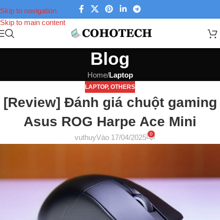
Skip to navigation
Skip to main content
Blog
Home
/
Laptop
LAPTOP
,
OTHERS
[Review] Đánh giá chuột gaming
Asus ROG Harpe Ace Mini
0
vuthuy
Vào 17/04/2025