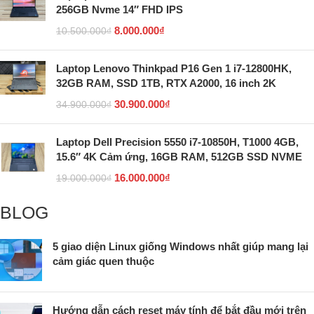
256GB Nvme 14″ FHD IPS
8.000.000
₫
10.500.000
₫
Laptop Lenovo Thinkpad P16 Gen 1 i7-12800HK,
32GB RAM, SSD 1TB, RTX A2000, 16 inch 2K
30.900.000
₫
34.900.000
₫
Laptop Dell Precision 5550 i7-10850H, T1000 4GB,
15.6″ 4K Cảm ứng, 16GB RAM, 512GB SSD NVME
16.000.000
₫
19.000.000
₫
BLOG
5 giao diện Linux giống Windows nhất giúp mang lại
cảm giác quen thuộc
Hướng dẫn cách reset máy tính để bắt đầu mới trên