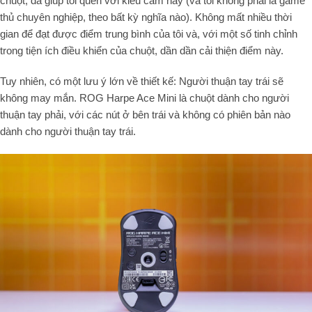
chuột, đã giúp tôi quen với kiểu cầm này (và tôi không phải là game
thủ chuyên nghiệp, theo bất kỳ nghĩa nào). Không mất nhiều thời
gian để đạt được điểm trung bình của tôi và, với một số tinh chỉnh
trong tiện ích điều khiển của chuột, dần dần cải thiện điểm này.
Tuy nhiên, có một lưu ý lớn về thiết kế: Người thuận tay trái sẽ
không may mắn. ROG Harpe Ace Mini là chuột dành cho người
thuận tay phải, với các nút ở bên trái và không có phiên bản nào
dành cho người thuận tay trái.