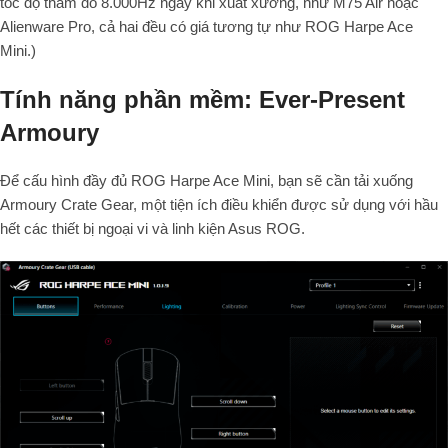
tốc độ thăm dò 8.000Hz ngay khi xuất xưởng, như M75 Air hoặc
Alienware Pro, cả hai đều có giá tương tự như ROG Harpe Ace
Mini.)
Tính năng phần mềm: Ever-Present
Armoury
Để cấu hình đầy đủ ROG Harpe Ace Mini, bạn sẽ cần tải xuống
Armoury Crate Gear, một tiện ích điều khiển được sử dụng với hầu
hết các thiết bị ngoại vi và linh kiện Asus ROG.