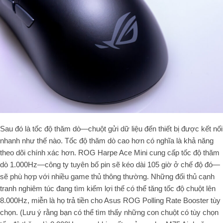
Sau đó là tốc độ thăm dò—chuột gửi dữ liệu đến thiết bị được kết nối
nhanh như thế nào. Tốc độ thăm dò cao hơn có nghĩa là khả năng
theo dõi chính xác hơn. ROG Harpe Ace Mini cung cấp tốc độ thăm
dò 1.000Hz—công ty tuyên bố pin sẽ kéo dài 105 giờ ở chế độ đó—
sẽ phù hợp với nhiều game thủ thông thường. Những đối thủ cạnh
tranh nghiêm túc đang tìm kiếm lợi thế có thể tăng tốc độ chuột lên
8.000Hz, miễn là họ trả tiền cho Asus ROG Polling Rate Booster tùy
chọn. (Lưu ý rằng bạn có thể tìm thấy những con chuột có tùy chọn