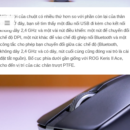
Mặt dưới của chuột có nhiều thứ hơn so với phần còn lại của thân
chuột. Ở đây, bạn sẽ tìm thấy một đầu nối USB đi kèm cho kết nối
không dây 2,4 GHz và một vài nút điều khiển: một nút để chuyển đổi
chế độ DPI, một nút khác để vào chế độ ghép nối Bluetooth và một
công tắc cho phép bạn chuyển đổi giữa các chế độ (Bluetooth,
không dây 2,4 GHz và có dây, nút cuối cùng cũng đóng vai trò là cài
đặt tắt nguồn). Bố cục phía dưới gần giống với ROG Keris II Ace,
cho đến vị trí của các chân trượt PTFE.