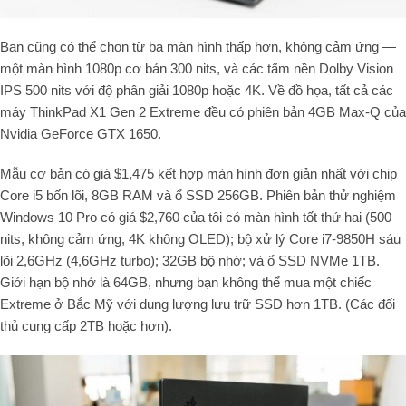
Bạn cũng có thể chọn từ ba màn hình thấp hơn, không cảm ứng —
một màn hình 1080p cơ bản 300 nits, và các tấm nền Dolby Vision
IPS 500 nits với độ phân giải 1080p hoặc 4K. Về đồ họa, tất cả các
máy ThinkPad X1 Gen 2 Extreme đều có phiên bản 4GB Max-Q của
Nvidia GeForce GTX 1650.
Mẫu cơ bản có giá $1,475 kết hợp màn hình đơn giản nhất với chip
Core i5 bốn lõi, 8GB RAM và ổ SSD 256GB. Phiên bản thử nghiệm
Windows 10 Pro có giá $2,760 của tôi có màn hình tốt thứ hai (500
nits, không cảm ứng, 4K không OLED); bộ xử lý Core i7-9850H sáu
lõi 2,6GHz (4,6GHz turbo); 32GB bộ nhớ; và ổ SSD NVMe 1TB.
Giới hạn bộ nhớ là 64GB, nhưng bạn không thể mua một chiếc
Extreme ở Bắc Mỹ với dung lượng lưu trữ SSD hơn 1TB. (Các đối
thủ cung cấp 2TB hoặc hơn).