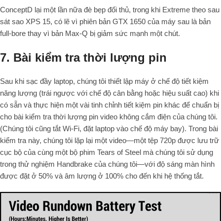
ConceptD lại một lần nữa đè bẹp đối thủ, trong khi Extreme theo sau
sát sao XPS 15, có lẽ vì phiên bản GTX 1650 của máy sau là bản
full-bore thay vì bản Max-Q bị giảm sức mạnh một chút.
7. Bài kiểm tra thời lượng pin
Sau khi sạc đầy laptop, chúng tôi thiết lập máy ở chế độ tiết kiệm
năng lượng (trái ngược với chế độ cân bằng hoặc hiệu suất cao) khi
có sẵn và thực hiện một vài tinh chỉnh tiết kiệm pin khác để chuẩn bị
cho bài kiểm tra thời lượng pin video không cắm điện của chúng tôi.
(Chúng tôi cũng tắt Wi-Fi, đặt laptop vào chế độ máy bay). Trong bài
kiểm tra này, chúng tôi lặp lại một video—một tệp 720p được lưu trữ
cục bộ của cùng một bộ phim Tears of Steel mà chúng tôi sử dụng
trong thử nghiệm Handbrake của chúng tôi—với độ sáng màn hình
được đặt ở 50% và âm lượng ở 100% cho đến khi hệ thống tắt.