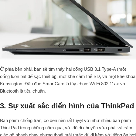
Ở phía bên phải, bạn sẽ tìm thấy hai cổng USB 3.1 Type-A (một
cổng luôn bật để sạc thiết bị), một khe cắm thẻ SD, và một khe khóa
Kensington. Đầu đọc SmartCard là tùy chọn; Wi-Fi 802.11ax và
Bluetooth là tiêu chuẩn.
3. Sự xuất sắc điển hình của ThinkPad
Bàn phím chống tràn, có đèn nền rất tuyệt vời như nhiều bàn phím
ThinkPad trong những năm qua, với độ di chuyển vừa phải và cảm
giác gõ nhanh nhạy nhưng thoải mái (mặc dù đi kèm với tiếng ồn hơi