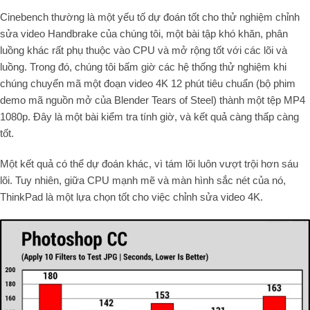
Cinebench thường là một yếu tố dự đoán tốt cho thử nghiệm chỉnh
sửa video Handbrake của chúng tôi, một bài tập khó khăn, phân
luồng khác rất phụ thuộc vào CPU và mở rộng tốt với các lõi và
luồng. Trong đó, chúng tôi bấm giờ các hệ thống thử nghiệm khi
chúng chuyển mã một đoạn video 4K 12 phút tiêu chuẩn (bộ phim
demo mã nguồn mở của Blender Tears of Steel) thành một tệp MP4
1080p. Đây là một bài kiểm tra tính giờ, và kết quả càng thấp càng
tốt.
Một kết quả có thể dự đoán khác, vì tám lõi luôn vượt trội hơn sáu
lõi. Tuy nhiên, giữa CPU mạnh mẽ và màn hình sắc nét của nó,
ThinkPad là một lựa chọn tốt cho việc chỉnh sửa video 4K.