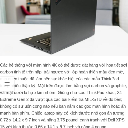
Các hệ thống với màn hình 4K có thể được đặt hàng với họa tiết sợi
carbon tinh tế trên nắp, trái ngược với lớp hoàn thiện màu đen mờ,
mịn quen thuộc đã làm nên sự khác biệt của các mẫu ThinkPad
trong nhiều thập kỷ. Mặt trên được làm bằng sợi carbon và graphite,
và mặt dưới là hợp kim nhôm. Giống như các ThinkPad khác, X1
Extreme Gen 2 đã vượt qua các bài kiểm tra MIL-STD về độ bền;
không có sự uốn cong nào nếu bạn nắm các góc màn hình hoặc ấn
mạnh bàn phím.
Chiếc laptop này có kích thước nhỏ gọn ấn tượng
0,72 x 14,2 x 9,7 inch và nặng 3,75 pound, cạnh tranh với
Dell XPS
15
với kích thước 0,66 x 14,1 x 9,7 inch và nặng 4 pound.