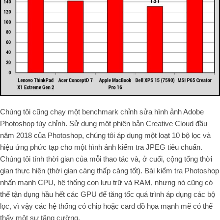
Chúng tôi cũng chạy một benchmark chỉnh sửa hình ảnh Adobe
Photoshop tùy chỉnh. Sử dụng một phiên bản Creative Cloud đầu
năm 2018 của Photoshop, chúng tôi áp dụng một loạt 10 bộ lọc và
hiệu ứng phức tạp cho một hình ảnh kiểm tra JPEG tiêu chuẩn.
Chúng tôi tính thời gian của mỗi thao tác và, ở cuối, cộng tổng thời
gian thực hiện (thời gian càng thấp càng tốt). Bài kiểm tra Photoshop
nhấn mạnh CPU, hệ thống con lưu trữ và RAM, nhưng nó cũng có
thể tận dụng hầu hết các GPU để tăng tốc quá trình áp dụng các bộ
lọc, vì vậy các hệ thống có chip hoặc card đồ họa mạnh mẽ có thể
thấy một sự tăng cường.