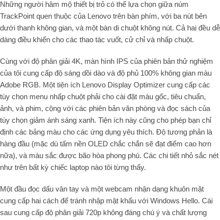
Những người hâm mộ thiết bị trỏ có thể lựa chọn giữa núm
TrackPoint quen thuộc của Lenovo trên bàn phím, với ba nút bên
dưới thanh không gian, và một bàn di chuột không nút. Cả hai đều dễ
dàng điều khiển cho các thao tác vuốt, cử chỉ và nhấp chuột.
Cùng với độ phân giải 4K, màn hình IPS của phiên bản thử nghiệm
của tôi cung cấp độ sáng dồi dào và độ phủ 100% không gian màu
Adobe RGB. Một tiện ích Lenovo Display Optimizer cung cấp các
tùy chọn menu nhấp chuột phải cho cài đặt màu gốc, tiêu chuẩn,
ảnh, và phim, cộng với các phiên bản văn phòng và đọc sách của
tùy chọn giảm ánh sáng xanh. Tiện ích này cũng cho phép bạn chỉ
định các bảng màu cho các ứng dụng yêu thích. Độ tương phản là
hàng đầu (mặc dù tấm nền OLED chắc chắn sẽ đạt điểm cao hơn
nữa), và màu sắc được bão hòa phong phú. Các chi tiết nhỏ sắc nét
như trên bất kỳ chiếc laptop nào tôi từng thấy.
Một đầu đọc dấu vân tay và một webcam nhận dạng khuôn mặt
cung cấp hai cách để tránh nhập mật khẩu với Windows Hello. Cái
sau cung cấp độ phân giải 720p không đáng chú ý và chất lượng