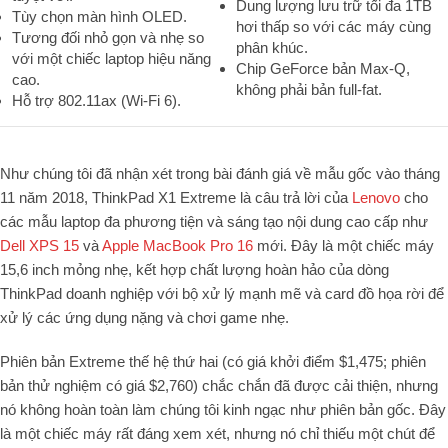
Dung lượng lưu trữ tối đa 1TB
Tùy chọn màn hình OLED.
hơi thấp so với các máy cùng
Tương đối nhỏ gọn và nhẹ so
phân khúc.
với một chiếc laptop hiệu năng
Chip GeForce bản Max-Q,
cao.
không phải bản full-fat.
Hỗ trợ 802.11ax (Wi-Fi 6).
Như chúng tôi đã nhận xét trong bài đánh giá về mẫu gốc vào tháng
11 năm 2018, ThinkPad X1 Extreme là câu trả lời của
Lenovo
cho
các mẫu laptop đa phương tiện và sáng tạo nội dung cao cấp như
Dell XPS 15
và
Apple MacBook Pro 16
mới. Đây là một chiếc máy
15,6 inch mỏng nhẹ, kết hợp chất lượng hoàn hảo của dòng
ThinkPad doanh nghiệp với bộ xử lý mạnh mẽ và card đồ họa rời để
xử lý các ứng dụng nặng và chơi game nhẹ.
Phiên bản Extreme thế hệ thứ hai (có giá khởi điểm $1,475; phiên
bản thử nghiệm có giá $2,760) chắc chắn đã được cải thiện, nhưng
nó không hoàn toàn làm chúng tôi kinh ngạc như phiên bản gốc. Đây
là một chiếc máy rất đáng xem xét, nhưng nó chỉ thiếu một chút để