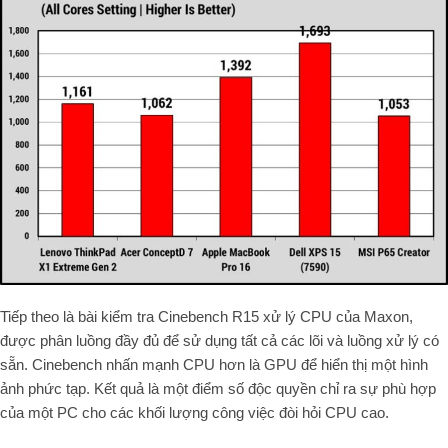
Tiếp theo là bài kiểm tra Cinebench R15 xử lý CPU của Maxon,
được phân luồng đầy đủ để sử dụng tất cả các lõi và luồng xử lý có
sẵn. Cinebench nhấn mạnh CPU hơn là GPU để hiển thị một hình
ảnh phức tạp. Kết quả là một điểm số độc quyền chỉ ra sự phù hợp
của một PC cho các khối lượng công việc đòi hỏi CPU cao.