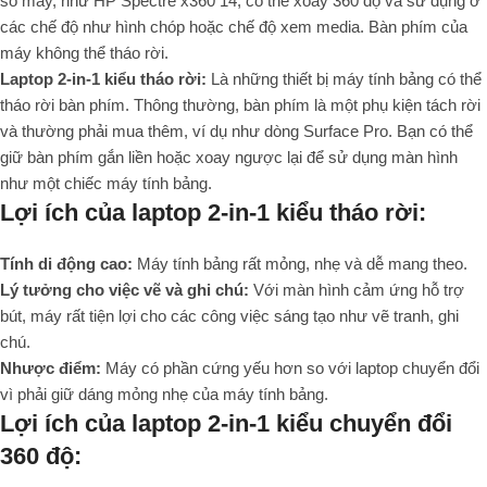
số máy, như HP Spectre x360 14, có thể xoay 360 độ và sử dụng ở
các chế độ như hình chóp hoặc chế độ xem media. Bàn phím của
máy không thể tháo rời.
Laptop 2-in-1 kiểu tháo rời:
Là những thiết bị máy tính bảng có thể
tháo rời bàn phím. Thông thường, bàn phím là một phụ kiện tách rời
và thường phải mua thêm, ví dụ như dòng Surface Pro. Bạn có thể
giữ bàn phím gắn liền hoặc xoay ngược lại để sử dụng màn hình
như một chiếc máy tính bảng.
Lợi ích của laptop 2-in-1 kiểu tháo rời:
Tính di động cao:
Máy tính bảng rất mỏng, nhẹ và dễ mang theo.
Lý tưởng cho việc vẽ và ghi chú:
Với màn hình cảm ứng hỗ trợ
bút, máy rất tiện lợi cho các công việc sáng tạo như vẽ tranh, ghi
chú.
Nhược điểm:
Máy có phần cứng yếu hơn so với laptop chuyển đổi
vì phải giữ dáng mỏng nhẹ của máy tính bảng.
Lợi ích của laptop 2-in-1 kiểu chuyển đổi
360 độ: