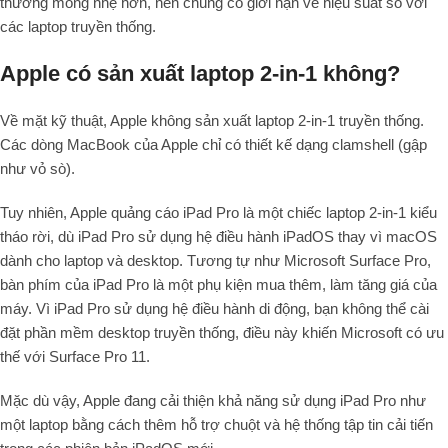
thường mỏng nhẹ hơn, nên chúng có giới hạn về hiệu suất so với
các laptop truyền thống.
Apple có sản xuất laptop 2-in-1 không?
Về mặt kỹ thuật, Apple không sản xuất laptop 2-in-1 truyền thống.
Các dòng MacBook của Apple chỉ có thiết kế dạng clamshell (gập
như vỏ sò).
Tuy nhiên, Apple quảng cáo iPad Pro là một chiếc laptop 2-in-1 kiểu
tháo rời, dù iPad Pro sử dụng hệ điều hành iPadOS thay vì macOS
dành cho laptop và desktop. Tương tự như Microsoft Surface Pro,
bàn phím của iPad Pro là một phụ kiện mua thêm, làm tăng giá của
máy. Vì iPad Pro sử dụng hệ điều hành di động, bạn không thể cài
đặt phần mềm desktop truyền thống, điều này khiến Microsoft có ưu
thế với Surface Pro 11.
Mặc dù vậy, Apple đang cải thiện khả năng sử dụng iPad Pro như
một laptop bằng cách thêm hỗ trợ chuột và hệ thống tập tin cải tiến