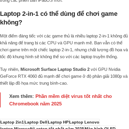
trong các phiên bản iPadOS mới.
Laptop 2-in-1 có thể dùng để chơi game
không?
Một điểm đáng tiếc với các game thủ là nhiều laptop 2-in-1 không đủ
khả năng để trang bị các CPU và GPU mạnh mẽ. Bạn vẫn có thể
chơi game trên một chiếc laptop 2-in-1, nhưng chất lượng đồ họa và
tốc độ khung hình sẽ không thể so với các laptop truyền thống.
Tuy nhiên,
Microsoft Surface Laptop Studio 2
với GPU Nvidia
GeForce RTX 4060 đủ mạnh để chơi game ở độ phân giải 1080p và
thiết lập đồ họa mức trung bình-cao.
Xem thêm:
Phần mềm diệt virus tốt nhất cho
Chromebook năm 2025
Laptop 2in1
Laptop Dell
Laptop HP
Laptop Lenovo
laptop Microsoft
Laptop tốt nhất năm 2025
Màn hình OLED