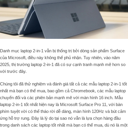
Danh mục laptop 2-in-1 vẫn bị thống trị bởi dòng sản phẩm Surface
của Microsoft, điều này không thể phủ nhận. Tuy nhiên, vào năm
2025, thị trường laptop 2-in-1 đã có sự cạnh tranh mạnh mẽ hơn so
với trước đây.
Chúng tôi đã thử nghiệm và đánh giá tất cả các mẫu laptop 2-in-1 tốt
nhất mà bạn có thể mua, bao gồm cả Chromebook, các mẫu laptop
chuyển đổi và các phiên bản mạnh mẽ với màn hình 16 inch. Mẫu
laptop 2-in-1 tốt nhất hiện nay là Microsoft Surface Pro 11, với bàn
phím tuyệt vời có thể tháo rời dễ dàng, màn hình 120Hz và bút cảm
ứng hỗ trợ rung. Đây là lý do tại sao nó vẫn là lựa chọn hàng đầu
trong danh sách các laptop tốt nhất mà bạn có thể mua, dù nó là một