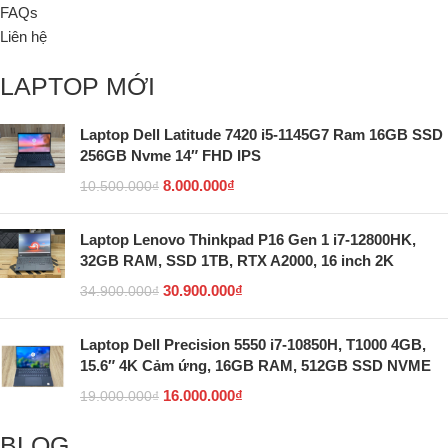
FAQs
Liên hệ
LAPTOP MỚI
Laptop Dell Latitude 7420 i5-1145G7 Ram 16GB SSD
256GB Nvme 14″ FHD IPS
8.000.000
₫
10.500.000
₫
Laptop Lenovo Thinkpad P16 Gen 1 i7-12800HK,
32GB RAM, SSD 1TB, RTX A2000, 16 inch 2K
30.900.000
₫
34.900.000
₫
Laptop Dell Precision 5550 i7-10850H, T1000 4GB,
15.6″ 4K Cảm ứng, 16GB RAM, 512GB SSD NVME
16.000.000
₫
19.000.000
₫
BLOG